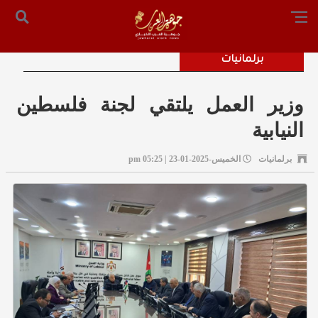
الرئيسية
من نحن
أرسل لنا
س التحرير: المستشار محمد صالح الملكاوي [ 00962795755033 ]
برلمانيات
وزير العمل يلتقي لجنة فلسطين
النيابية
برلمانيات
الخميس-2025-01-23 | 05:25 pm