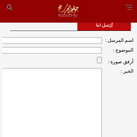
الرئيسية
من نحن
أرسل لنا
س التحرير: المستشار محمد صالح الملكاوي [ 00962795755033 ]
أرسل لنا
اسم المرسل :
الموضوع :
أرفق صورة :
الخبر :