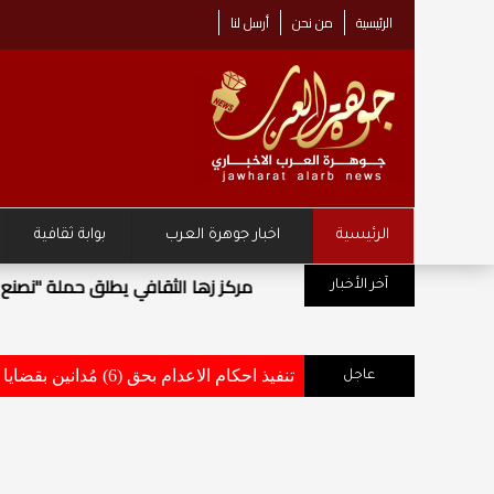
الرئيسية
من نحن
أرسل لنا
الرئيسية
اخبار جوهرة العرب
بوابة ثقافية
مركز زها الثقافي يطلق حملة "نصنع مست
آخر الأخبار
تنفيذ احكام الاعدام بحق (6) مُدانين بقضايا أفضت إلى استشهاد وإصابة عدد من مرتبات القوات المسلحة والاجهزة الامنية .. تفاصيل وأسماء
عاجل