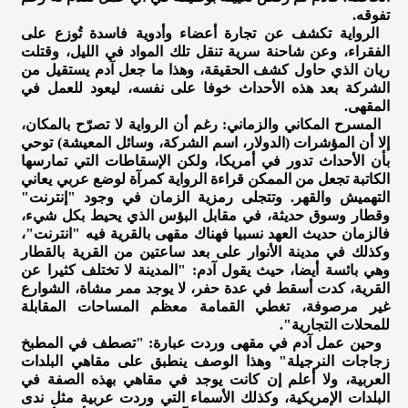
تفوقه.
الرواية تكشف عن تجارة أعضاء وأدوية فاسدة تُوزع على
الفقراء، وعن شاحنة سرية تنقل تلك المواد في الليل، وقتلت
ريان الذي حاول كشف الحقيقة، وهذا ما جعل آدم يستقيل من
الشركة بعد هذه الأحداث خوفا على نفسه، ليعود للعمل في
المقهى.
المسرح المكاني والزماني: رغم أن الرواية لا تصرّح بالمكان،
إلا أن المؤشرات (الدولار، اسم الشركة، وسائل المعيشة) توحي
بأن الأحداث تدور في أمريكا، ولكن الإسقاطات التي تمارسها
الكاتبة تجعل من الممكن قراءة الرواية كمرآة لوضع عربي يعاني
التهميش والقهر. وتتجلى رمزية الزمان في وجود "إنترنت"
وقطار وسوق حديثة، في مقابل البؤس الذي يحيط بكل شيء،
فالزمان حديث العهد نسبيا فهناك مقهى بالقرية فيه "انترنت"،
وكذلك في مدينة الأنوار على بعد ساعتين من القرية بالقطار
وهي بائسة أيضا، حيث يقول آدم: "المدينة لا تختلف كثيرا عن
القرية، كدت أسقط في عدة حفر، لا يوجد ممر مشاة، الشوارع
غير مرصوفة، تغطي القمامة معظم المساحات المقابلة
للمحلات التجارية".
وحين عمل آدم في مقهى وردت عبارة: "تصطف في المطبخ
زجاجات النرجيلة" وهذا الوصف ينطبق على مقاهي البلدات
العربية، ولا أعلم إن كانت يوجد في مقاهي بهذه الصفة في
البلدات الإمريكية، وكذلك الأسماء التي وردت عربية مثل ندى