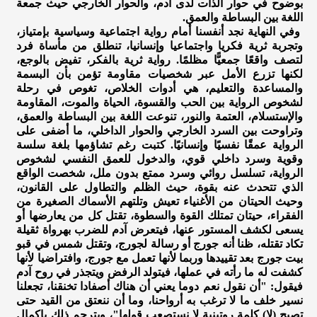
بوضوح في حوار الذات لدى آدم، والحوار الخارجي حيث جمعة
اللغة بين البساطة والعمق.
وفي النهاية نجد أنفسنا أمام رواية اجتماعية وسياسية بإمتياز،
وتجربة ثرية فكريا واجتماعيا وإنسانيا، تنطلق من مأساة فرد
لتصف واقعًا جمعيًّا مظلمًا. رواية ثرية بالفكر، تفيض بالوجع،
لكنها تزرع الأمل عبر شخصيات مقاومة تؤمن بأن البسمة
والمساعدة والتعليم، هي أدوات الخلاص، تغوص في رحلة
لشخوص الرواية بين الحب والقسوة، الحياة والموت، المقاومة
والإستسلام، العتمة والنور، تنوعت اللغة بين البساطة والعمق،
وتراوحت بين السرد الخارجي والحوار الداخلي، ما أضفى على
الرواية عمقًا نفسيًا وإنسانيًا. كتبت رغم تشاؤمها بلغة سلسة
وقوية وسرد داخلي قوي، والدخول للعمق النفسي لشخوص
الرواية، تسلسل روائي وسرد ممتع بدون ملل، شخصت الواقع
الذي تتحدث عنه بقوة، حيث الظلم والتطاول على القانون،
وحيث الحيتان من الأغنياء تعيش وتلتهم الأسماك الصغيرة من
الفقراء، حيتان تمتلك القوة والسطوة، تقتل كل من يعارضها أو
يسعى لكشف المستور عنها، فيتعرض آدم للضرب بهرواة ثقيلة
تكاد تقتله، ظنا أنه جورج أو رسالة لجورج، وتقتل شمس في قبو
بيت جورج بعد تقييدها وربما لأنها تعمل مع جورج، وافتراضيا لأنها
كشفت له ما رأته في عملها، فيتولد الرفض ويتجذر في روح آدم
فيقول: "أن نقول نعم دوما يعني أن هناك أصفادا تخنقنا، تجعلنا
نسير خلف ما لا ترغب به أرواحنا، وما أن ننعتق من القيد حتى
تصبح (لا) كلمة روتينية لا نستصعب قولها"، ويترجم ذلك بإكمال