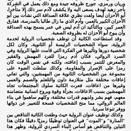
وريان ورمزي، جورج ظروفه جيدة ومع ذلك يعمل في الشركة
بأجر زهيد لهدف يسعى اليه ولا يكشف لآدم سر ذلك إلا متأخرا،
أبو الأحزان أيضا ولفت نظري علاقة الصداقة التي نشأت بين أبو
الأحزان الكبير بالعمر، وآدم الذي ما زال طالبا بالمدرسة، ففارق
العمر كبير، وبالتأكيد ان آدم ليس في عمر يسمح بهذه الصداقة
وأن يبوح أبو الأحزان له بظروفه الصعبة.
وقد استطاعت الكاتبة أن توظف شخصيات الرواية لخدمة
الرواية، سواء الشخصيات الرئيسة أو الثانوية، وكان لكل
شخصية دورها وتأثيرها في الفكرة التي قامت عليها الرواية وفي
السرد الروائي، فكان آدم رمزا للفرد المهمش والفقير
والمعرض للتنمر بسبب إعاقته، ولكنه في نفس الوقت كان
رمزا على الإصرار والمقاومة، وكذلك سلطت الضوء على
مجموعة من الشخصيات الثانوية من المهمشين، والتي تعاني
إعاقات مختلفة مثل متلازمة داون والتلعثم والصمم والعمى
وغيرها من اعاقات، فعرت الكاتبة سلوك المجتمعات تجاه
المهمشين بسبب الاعاقات، بجرأة وقوة وبروح انسانية متضامنة
معهم، فهم بشر ولديهم قدرات مختلفة، وكلهم ساهموا في بناء
العالم الروائي، مما منح الشخصيات فسحة للتعبير عن ذواتها
ووفر تنوعا سرديا.
وكذلك توظيف عنوان الرواية حيث وظفت الكاتبة التناقض بين
"المنارة" و"الموت" في العنوان توظيفًا رمزيًا دقيقًا فكان هذا
التباين والتناقض هو أساس البناء السردي للرواية، وظهر هذا