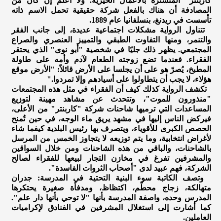
كاربنتر" المتستّرة بالأعمال الخيرية. ولا أعلم إن كان من
المصادفة أن هناك بالفعل شركة حقيقية تحمل الاسم ذاته
تأسست في ريدنغ، بنسلفانيا عام 1889.
تتناول الرواية مشكلات اجتماعية عديدة، إلى جانب الفقر
والتنمر، ومنها التفاوت الطبقي والتمييز العنصري والصراع
المجتمعي. يظهر ذلك جليًا في شخصية "أبو نوى" الذي يحتقر
الفقراء. فعندما تضع زوجته الطعام لآدم وأمه على طاولة
المطبخ، يُصرّ هو على أن يجلسا على الأرض قائلاً: "الأرض موقع
هؤلاء، لا يجب أن يتطاولوا على أسيادهم وإلا تمردوا."
تكشف الرواية كذلك كيف أن الفقراء في مثل هذه المجتمعات
"منذورون للموت"، وتتحدث عن مشاهد مهينة لتوزيع
المساعدات التي ترميها شاحنات شركة "كاربنتر" من الأعلى،
فيركض الناس إليها في مشهد يريق ماء الوجه، في حين تُمنح
الحصص الكبرى للأقوياء، ويتصرف بها رئيس البلدية كيفما شاء
لأغراض انتخابية، وما يتم توزيعه لا يتجاوز الخمس من المرسل
بالشاحنات، والباقي من هذه الشاحنات ومن خلال السواقين
والمشرفين تفرغ في مخازن التجار لبيعها للفقراء لصالح
الشركة، فهم عبيد لدى "أصحاب الثروات الفاسدة".
وتصف الكاتبة سوء البنية التحتية في المدرسة: جدران
متهالكة، زجاج محطّم، اكتظاظ، ومدفأة صغيرة يحتكرها
المدرس وحده، واصفة المدرسة بأنها "لا توحي بأنها دار علم".
كما أشارت إلى استغلال المشرفين في الفنادق لإكراميات
العاملين.