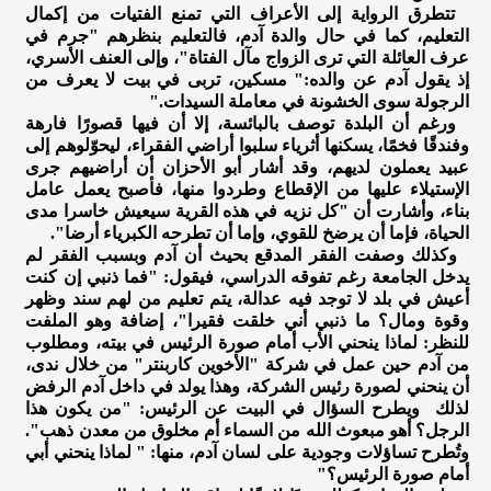
تتطرق الرواية إلى الأعراف التي تمنع الفتيات من إكمال
التعليم، كما في حال والدة آدم، فالتعليم بنظرهم "جرم في
عرف العائلة التي ترى الزواج مآل الفتاة"، وإلى العنف الأسري،
إذ يقول آدم عن والده:" مسكين، تربى في بيت لا يعرف من
الرجولة سوى الخشونة في معاملة السيدات."
ورغم أن البلدة توصف بالبائسة، إلا أن فيها قصورًا فارهة
وفندقًا فخمًا، يسكنها أثرياء سلبوا أراضي الفقراء، ليحوّلوهم إلى
عبيد يعملون لديهم، وقد أشار أبو الأحزان أن أراضيهم جرى
الإستيلاء عليها من الإقطاع وطردوا منها، فأصبح يعمل عامل
بناء، وأشارت أن "كل نزيه في هذه القرية سيعيش خاسرا مدى
الحياة، فإما أن يرضخ للقوي، وإما أن تطرحه الكبرياء أرضا".
وكذلك وصفت الفقر المدقع بحيث أن آدم وبسبب الفقر لم
يدخل الجامعة رغم تفوقه الدراسي، فيقول: "فما ذنبي إن كنت
أعيش في بلد لا توجد فيه عدالة، يتم تعليم من لهم سند وظهر
وقوة ومال؟ ما ذنبي أني خلقت فقيرا"، إضافة وهو الملفت
للنظر: لماذا ينحني الأب أمام صورة الرئيس في بيته، ومطلوب
من آدم حين عمل في شركة "الأخوين كاربنتر" من خلال ندى،
أن ينحني لصورة رئيس الشركة، وهذا يولد في داخل آدم الرفض
لذلك ويطرح السؤال في البيت عن الرئيس: "من يكون هذا
الرجل؟ أهو مبعوث الله من السماء أم مخلوق من معدن ذهب".
وتُطرح تساؤلات وجودية على لسان آدم، منها: " لماذا ينحني أبي
أمام صورة الرئيس؟"