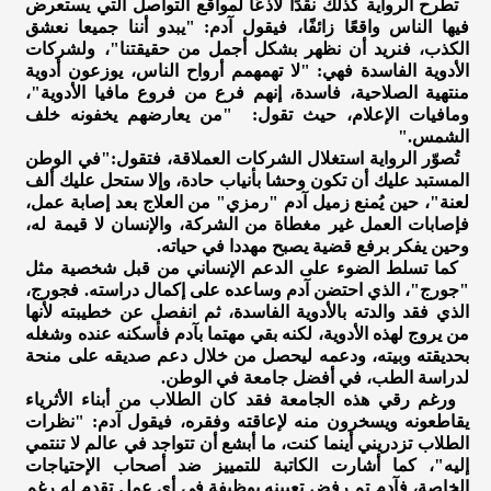
تطرح الرواية كذلك نقدًا لاذعًا لمواقع التواصل التي يستعرض
فيها الناس واقعًا زائفًا، فيقول آدم: "يبدو أننا جميعا نعشق
الكذب، فنريد أن نظهر بشكل أجمل من حقيقتنا"، ولشركات
الأدوية الفاسدة فهي: "لا تهمهمم أرواح الناس، يوزعون أدوية
منتهية الصلاحية، فاسدة، إنهم فرع من فروع مافيا الأدوية"،
ومافيات الإعلام، حيث تقول: "من يعارضهم يخفونه خلف
الشمس."
تُصوّر الرواية استغلال الشركات العملاقة، فتقول:"في الوطن
المستبد عليك أن تكون وحشا بأنياب حادة، وإلا ستحل عليك ألف
لعنة"، حين يُمنع زميل آدم "رمزي" من العلاج بعد إصابة عمل،
فإصابات العمل غير مغطاة من الشركة، والإنسان لا قيمة له،
وحين يفكر برفع قضية يصبح مهددا في حياته.
كما تسلط الضوء على الدعم الإنساني من قبل شخصية مثل
"جورج"، الذي احتضن آدم وساعده على إكمال دراسته. فجورج،
الذي فقد والدته بالأدوية الفاسدة، ثم انفصل عن خطيبته لأنها
من يروج لهذه الأدوية، لكنه بقي مهتما بآدم فأسكنه عنده وشغله
بحديقته وبيته، ودعمه ليحصل من خلال دعم صديقه على منحة
لدراسة الطب، في أفضل جامعة في الوطن.
ورغم رقي هذه الجامعة فقد كان الطلاب من أبناء الأثرياء
يقاطعونه ويسخرون منه لإعاقته وفقره، فيقول آدم: "نظرات
الطلاب تزدريني أينما كنت، ما أبشع أن تتواجد في عالم لا تنتمي
إليه"، كما أشارت الكاتبة للتمييز ضد أصحاب الإحتياجات
الخاصة، فآدم تم رفض تعيينه بوظيفة في أي عمل تقدم له رغم