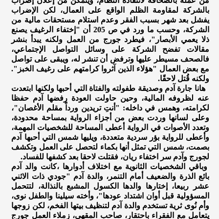
من عمله بالصحافة لانتقاده النظام، ويتمكن من إعلان إضراب
بالشركة لمقاومة الظلم الواقع على العمال، لكن الإضراب
يفشل بعد شهر بسبب الفقر وعدم استلام مستحقات مالية من
الشركة، وحسب ما ورد في ص 205 أن "إختفاء الرغيف يصنع
ذلا يعمي الأبصار"، فيطرد جورج من العمل ولكنه يبدأ بنشر
مقالات تفضح الشركة على وسائل التواصل الإجتماعي،
فالصحف مسيطر عليها وترفض أن تنشر له، ويبقى على تواصل
مع بعض العمال "هؤلاء الذين آثروا كرامتهم على رغيف الخبز".
ولكنه قُتل لاحقًا.
هانا جارة آدم وصديقة طفولته والفتاة التي أحبها ولكنها ابتعدت
عنه لظروفه المالية، وحين حاولت العودة رفضها آدم حفظا
لكرامته، وهمس في داخله: "أنتِ تريدين ورداً مقلم الأغصان"،
وعلى لسانها وردت بعض من أجزاء الرواية بمساحة محدودة،
وتعدد الأصوات في الرواية أعطى المساحة للشخصيات المهمة،
وأعطى للرواية بؤر سردية متعددة، ويليها شمس التي أحبها آدم
بصمت، شمس التي تمثل أنها بكماء لتحصل على العمل وتكشف
لجورج وآدم سر اختفاء ريان، فقتلت لاحقا بعد كشفها للفساد.
وباقي الشخصيات الثانوية مع اختلاف أدوارها ،كانت والد آدم
بائع الذرة والضعيف أمام التنمر، والدة آدم "جودي ذات الاثني
عشر ربيعا، إختارها والدها الكسول المشبع بالنذالة، لتتحمل
المسؤولية قبل أوان اشتداد عودها"، وأخته سيلينا والطفل نوى،
وأم نُوى ثرية تستخدم والدة آدم لتنظيف بيتها الفخم، لكن زوجها
يتعامل مع الفقراء باحتقار، صاحب المقهى، زملاء العمل جورج