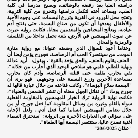
دراسته العليا بعد رفضه بالوظائف، ويصبح مدرسا في كلية
الطب، ويساعد أخته لتكمل دراستها وتتخرج من كلية التربية،
وتفتح محل للورود في القرية وتزرع البسمات على وجوه الأحبة
والأطفال وهدفها أن تكون من صناع البسمة، حتى يفتتح آدم
عيادته، ويعالج المحتاجين والمعدمين مجانا، فكانت رواية عبرت
عن صوت المهمشين في الأرض، بلغة تحمل تداخلا بين الفلسفة
والرمزية والمجاز.
وختاما أعود للسؤال الذي وضعته عنوانا: مع رواية منارة
الموت.. من سينتصر؟ الحب أم الرصاصة، فجورج يؤمن أيضا أن
"العنف يقاوم بالعنف، والحق يؤخذ بالقوة"، ويقول: "أريد عدالة
ونهاية للظلم، قلمي هو سلاحي الوحيد الذي أحارب من خلاله"،
بقي يحارب بقلمه حتى قتلته الرصاصة، وآدم كان يحارب
بمساعدة الآخرين وزرع البسمة على وجوههم، فهو يرى أن
"البسمة سلاح البؤساء"، وكانت قناعته من خلال عبارة قالها له
جورج يوما: "أن تقاتل الجهل معناه أن تنشر الشمس والضياء"،
فكانت نهاية الرواية ترك الخيار للمهمشين بالمقاومة الفعلية
سواء بالقلم وغيره من وسائل المقاومة كما فعل جورج، أو من
خلال تضامن المهمشين انسانيا كما فعل آدم... ولعل الإجابة
على سؤالي في العبارات الأخيرة من الرواية: "ستخترق السماء
أغنية تصدح عاليا، ستنتصر البسمة أيها الطغاة".
"عمَّان 20/6/2025"