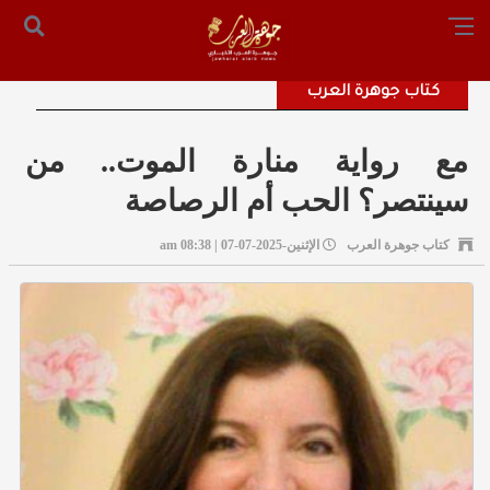
الرئيسية
من نحن
أرسل لنا
س التحرير: المستشار محمد صالح الملكاوي [ 00962795755033 ]
كتاب جوهرة العرب
مع رواية منارة الموت.. من
سينتصر؟ الحب أم الرصاصة
كتاب جوهرة العرب
الإثنين-2025-07-07 | 08:38 am