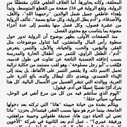
المحلقة، وكأنه يحاورها. أما الغلاف الخلفي فكان مقتطفًا من
الرواية، وتقع الرواية في 234 صفحة من القطع المتوسط، وتبدأ
بإهداء عاطفي جميل شمل الوالدين "رحمهما الله"، والأهل،
والأصدقاء، و"آدم بطل الرواية، وكل صانع بسمة". تتألف الرواية
من عشرة فصول، وكل فصل منها ينقسم إلى عدة أجزاء
معنونة بما يتناسب مع محتوى الفصل.
منذ الصفحات الأولى، يظهر بوضوح أن الرواية تدور حول
سطوة رأس المال والمتنفذين، كما تتناول موضوعات مثل
الفقر، والبؤس، والحب، والخيانة، والأمل، والتنمر. يتعرض
"آدم"، الطفل الراوي، للتنمر من أطفال الحارة والمدرسة
بسبب إعاقته الجسدية الناتجة عن تفاوت في طول قدميه،
فيُلقب بـ"أبو رجل مسلوخة"، وهو لقب مستمد من حكاية تراثية
تحمل الاسم ذاته. ولا يقتصر التنمر على الألفاظ، بل يمتد إلى
الإيذاء الجسدي، ويتعدى ذلك ليطال والده، بائع الذرة على
العربة، ووالدته التي تنشر الغسيل من الأسمال البالية. كل هذا
يترك أثرًا نفسيًا عميقًا في آدم، فيقول:
"اليوم الذي سأنتقم فيه من كل من مرغ أنفي في الوحل،
سيأتي، سيأتي حتمًا."
ويتألم بشدة من خيانة حبيبته "هانا" التي تركته بعد دخولها
الجامعة، بينما حرم هو منها بسبب الفقر، فيتساءل بحزن: "ماذا
تعني لي الحياة دون هانا، صديقة طفولتي وحبيبة مراهقتي،
ورفيقة عمري؟" ، عمل آدم بعد الثانوية في شركة "الأخوين