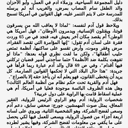
دليل المجموعة السياحية، وزملاء آدم في العمل، وأبو الأحزان
والد الطفل سام المصاب بمرض، والغريب أنه لم يرسله
للمدرسة حتى لا يتم التنمر عليه، فهل القوانين في أمريكا تسمح
بذلك.
ويلاحظ قول آدم لنفسه: "لماذا لا يعاقب الله من يسرقون
قوتنا، ويقتلون الإنسانية، ويدمرون الأوطان"، فهل أمريكا هي
الوطن؟ أم يقصد مكان آخر يعيش فيه، فنجد في ص 65 وردت
فقرة على لسان آدم تقول: "إنها المؤامرة التي تقصد الفقراء،
مرض وفقر وموت، وأرض تقسو على ساكنيها، أنظمة تمتص
حليب أطفالها"، ولكن ما لفت نظري قوله بعدها: "ماذا لو
تفوهت بكلمة ضد الأنظمة؟ حتما سأجدني أسير قضبان تركلني
فيها أقدام"، وفي ص 69 قال والد آدم عبارة ربما قرأها في
جريدة: "هذا حال البلاد التي لا تحكمها القوانين الصارمة، كل
يريد أن يتخطى القانون، فهو يعلم أنه لن يأخذ حقه إلا بالصراع".
فهل آدم والقرية تحت حكم نظام من أنظمة العالم الثالث؟
وهل هذه الظروف البائسة موجودة فعليا في أمريكا، أم هي
عملية اسقاط قامت بها الراوية على دول عربية؟
شخصيات الرواية: آدم وهو الراوي الرئيس للرواية، الفقير
المعاق، يمثل صوت المهمشين. جورج: صحفي سابق، دعم آدم
وسعى لفضح الشركة، وهو الشخصية الثانية، ويروي على لسانه
اربعة أجزاء من فصول الرواية، ويسعى للعمل فيها لكي يحصل
على ما يكفي من معلومات لفضح الشركة، وفيها يشير لطرده