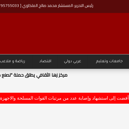
رئيس التحرير: المستشار محمد صالح الملكاوي [ 00962795755033 ]
جامعات وتعليم
عربي دولي
اقتصاد
رياضة و ملاعب
تقبل اليافعين والشباب"