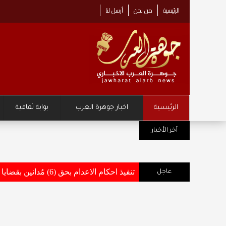
الرئيسية
من نحن
أرسل لنا
الرئيسية
اخبار جوهرة العرب
بوابة ثقافية
مركز زها الثقافي يطلق حملة "نصنع مس
آخر الأخبار
تنفيذ احكام الاعدام بحق (6) مُدانين بقضايا أفضت إلى استشهاد وإصابة عدد من مرتبات القوات المسلحة والاجهزة الامنية .. تفاصيل وأسماء
عاجل