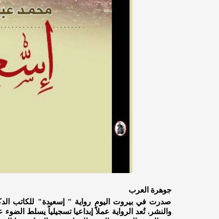
جوهرة العرب
صدرت في بيروت اليوم رواية " إسعيدة" للكاتب الدك
والنشر. تُعد الرواية عملاً إبداعيا تسجيلياً يسلط الض