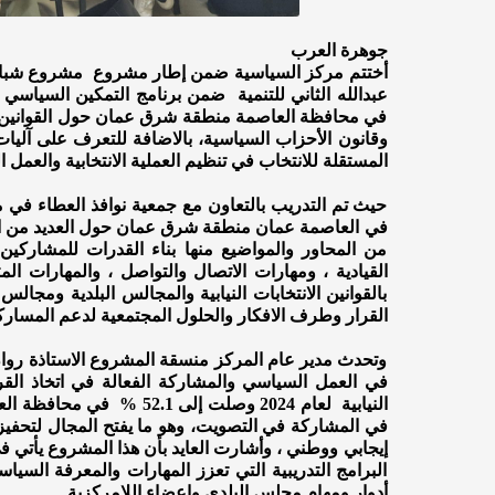
جوهرة العرب
أختتم مركز السياسية ضمن إطار مشروع مشروع شبابنا
عبدالله الثاني للتنمية ضمن برنامج التمكين السياس
في محافظة العاصمة منطقة شرق عمان حول القوانين الن
وقانون الأحزاب السياسية، بالاضافة للتعرف على آليا
المستقلة للانتخاب في تنظيم العملية الانتخابية والعمل ا
حيث تم التدريب بالتعاون مع جمعية نوافذ العطاء في
في العاصمة عمان منطقة شرق عمان حول العديد من المه
من المحاور والمواضيع منها بناء القدرات للمشاركين
القيادية ، ومهارات الاتصال والتواصل ، والمهارات الم
بالقوانين الانتخابات النيابية والمجالس البلدية ومج
القرار وطرف الافكار والحلول المجتمعية لدعم المسار
وتحدث مدير عام المركز منسقة المشروع الاستاذة روان ا
في العمل السياسي والمشاركة الفعالة في اتخاذ القر
النيابية لعام 2024 وصلت 
في المشاركة في التصويت، وهو ما يفتح المجال لتحفيزه
إيجابي ووطني ، وأشارت العايد بأن هذا المشروع يأتي ف
البرامج التدريبية التي تعزز المهارات والمعرفة الس
أدوار ومهام مجلس البلدي واعضاء اللامركزية.