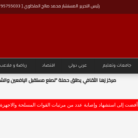
رئيس التحرير: المستشار محمد صالح الملكاوي [ 00962795755033 ]
جامعات وتعليم
عربي دولي
اقتصاد
رياضة و ملاعب
قبل اليافعين والشباب"