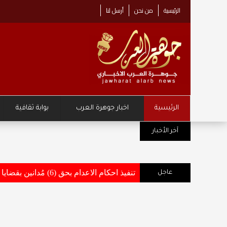
الرئيسية
من نحن
أرسل لنا
الرئيسية
اخبار جوهرة العرب
بوابة ثقافية
مركز زها الثقافي يطلق حملة "نصنع مست
آخر الأخبار
تنفيذ احكام الاعدام بحق (6) مُدانين بقضايا أفضت إلى استشهاد وإصابة عدد من مرتبات القوات المسلحة والاجهزة الامنية .. تفاصيل وأسماء
عاجل