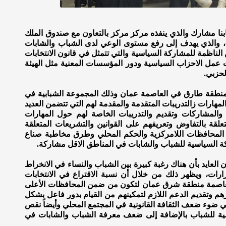
 مشارك والذي ينفذه مركز مركز بالتعاون مع صندوق الملك
ي ، والذي يهدف إلى رفع مستوى الوعي لدى الشباب والشابات
اظمة للمشاركة السياسية والتي تتمثل في قانون الانتخابات
ت عمل الاحزاب السياسية ودور المؤسسات المعنية مثل الهيئة
لحزبي.
 منطقة طارق في العاصمة عمان وذلك المجموعة الشبابية في
ارات زالتدريبات المتقدمة والمقدمة لهم التي تتضمن العديد
 والمشاركات وتقديم والتدريبات الخاصة لهم حول المهارات
تعلقة بالتفاوض وتعريفهم على القوانين والتشريعات المتعلقة
الس المحافظات اللامركزية والحكم المحلي وطرق مخاطبة صناع
كة السياسية للشباب والشابات في المناطق الاقل مشاركة.
لعايد بأن هناك رغبة كبيرة بين الشباب والنساء في الانخراط
ارات، ويظهر ذلك من خلال أن نسبة الاقتراع في الانتخابات
إلى 52.1 % في محافظة العاصمة منطقة شرق عمان لتكون من ضمن المحافظات الأعلى
م وتقديم الدعم اللازم لتمكينهم من القيام بدور فاعل بشكل
ي ضوء ضعف الثقافة القانونية في المجتمع المحلي وأيضاً نقص
ياسية للشباب بالإضافة إلى ضعف معرفة الشباب والشابات في