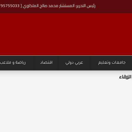
رئيس التحرير: المستشار محمد صالح الملكاوي [ 00962795755033 ]
جامعات وتعليم
عربي دولي
اقتصاد
رياضة و ملاعب
نع مستقبل اليافعين والشباب"