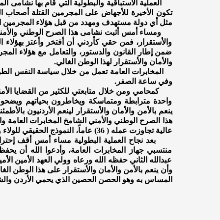
العملية الأستباقية والبطولية ألتي قام بها نشامى الم
تكون الأخيرة للأجهاض على المجرمين القتلة أصحاب الف
مثل أي دولة مستهدف ومهدد من قبل هؤلاء المجرمين ا
ومساء أمس أثبت نشامى هذا الصرح الوطني والأمني ا
والأستقرار، فمن حقي كأردني أن أفتخر وأعتز بهؤلاء ال
ضمن إطار القانون والدستور، والتعامل مع هؤلاء ال
والأمان والأستقرار لهذا الوطن الغالي.
المخابرات العامة تعمل من خلال سياسة النفس الطويل 
وفي ساعة الصفر.
كمحامي ومن خلال متابعتي للكثير من القضايا الأمن
واحدة مترابطة ومتماسكة ويخاطرون بحياتهم ويضحون
ينعم بالأمن والأمان والأستقرار لينعم الأردنيون بالأط
هذا الصرح الوطني والأمني الشامخ المخابرات العامة وا
عالية تجاوزت عمله ( 36) عاماً، النموذج الحقيقي للولاء والأنتماء للقيادة الحكيمة وللوطن الغالي والشعب العظيم.
بعد نجاح العملية البطولية مساء أمس أقف إحتراماً و
منتسبي جهاز المخابرات العامة، وأدعوا الله أن يحفظ 
عبدالله الثاني حفظه الله ورعاه وولي العهد الأمين ا
وأن ينعم بالأمن والأمان والأستقرار على هذا الوطن الغ
المساس به وهو الحصن الحصين الذي يحمي الأردن والش