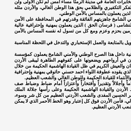
خابرات العامة في مدينة الرمثا مساء أمس لم تكن الأولى ولن
كر التكفيري والظلامي بحق هذا الوطن الغالي، والأردن مثله
لذين يعملون بالمساس بالأمن الوطني.
لشامخ جاهزيتهم الفائقة وقدرتهم في المحافظة على الأمن
نشامى ( فرسان الحق ) الذين يعملون بمهنية وإحترافية عالية
مجرمين بحزم وعزم ومع كل من تسول له نفسه المساس بالأمن
بالمتابعة والعمل الإستخباري والتدخل في اللحظة المناسبة
ية داخل هذا الصرح الوطني والأمني الشامخ يعملون كمؤسسة
 في أرواحهم ويضعونها على كفوفهم الطاهرة ليبقى الأردن
مئنان والعيش الكريم في ظل القيادة الهاشمية الحكيمة من خلال
لذي يقوده عطوفة اللواء احمد حسني حاتوقي بمهنية وإحترافية
أجلالاً وتقديراً وأفتخاراً وأعتزازاً أمام ضباط وضباط صف
الأردن والقيادة الهاشمية الحكيمة وعلى رأسها جلالة الملك
لأمير الحسين المفدى والشعب الأردني العظيم من كل شر وسوء،
الي، فأمن الأردن فوق كل إعتبار وهو الخط الأحمر الذي لا يمكن
عب الأردني العظيم.