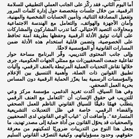
أما اليوم الثاني، فقد ركّز على الجانب العملي التطبيقي للسلامة
الرقمية، من خلال جلسات متخصصة حول إدارة كلمات المرور
وتفعيل المصادقة الثنائية، وتأمين الحسابات الشخصية والمهنية،
وأمان الأجهزة والهواتف، والتعامل مع الهندسة الاجتماعية
ومحاولات التصيد الاحتيالي. كما تدرب المشاركون والمشاركات
على آليات توثيق الأدلة الرقمية وحفظها بطريقة آمنة تحافظ
على الخصوصية، وتضمن قابلية استخدام هذه الأدلة ضمن
المسارات القانونية أو المؤسسية لاحقًا.
وإلى جانب المحتوى التدريبي، وفّر البرنامج مساحة حوار
تفاعلية جمعت الصحفيين/ات مع ممثلي الجهات الحكومية، جرى
خلالها نقاش التحديات العملية المرتبطة بالعنف الرقمي، وآليات
تطبيق القوانين ذات الصلة، وأهمية التنسيق بين الإعلام
والمؤسسات الرسمية بما يعزّز الحماية الرقمية دون المساس
بحرية العمل الصحفي.
وفي هذا السياق، أكدت تغريد الدغمي، مؤسسة مركز وعي
للتدريب في حقوق الإنسان، أن "التعامل مع العنف الرقمي
يتطلّب فهمًا دقيقًا للسياق القانوني الناظم للعمل الصحفي
والفضاء الرقمي، خاصة في ظل التعديلات التشريعية
المتسارعة". وأضافت أن "غياب الوعي القانوني لدى الصحفيين
والصحفيات قد يحوّل القانون من أداة حماية إلى مصدر تهديد، ما
يجعل هذا النوع من التدريبات ضروريًا لتمكينهم من معرفة
حقوقهم، وحدود مسؤولياتهم، وكيفية التصرّف القانوني السليم