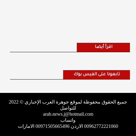
اقرأ أيضا
تابعونا على الفيس بوك
جميع الحقوق محفوظة لموقع جوهرة العرب الإخباري © 2022
للتواصل
arab.news.j@hotmail.com
واتساب
00962772221060 الاردن 00971505665496 الامارات