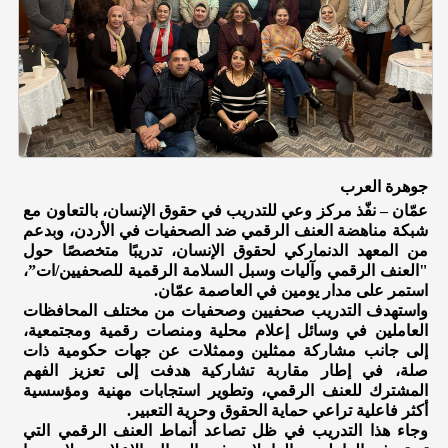
جوهرة العرب
عمّان – نفّذ مركز وعي للتدريب في حقوق الإنسان، بالتعاون مع
شبكة مناهضة العنف الرقمي ضد الصحفيات في الأردن، وبدعم
من المعهد الدنماركي لحقوق الإنسان، تدريبًا متخصصًا حول
"العنف الرقمي وآليات وسبل السلامة الرقمية للصحفيين/ات”،
استمر على مدار يومين في العاصمة عمّان.
واستهدف التدريب صحفيين وصحفيات من مختلف المحافظات
العاملين في وسائل إعلام محلية ومنصات رقمية ومجتمعية،
إلى جانب مشاركة ممثلين وممثلات عن جهات حكومية ذات
صلة، في إطار مقاربة تشاركية هدفت إلى تعزيز الفهم
المشترك للعنف الرقمي، وتطوير استجابات مهنية ومؤسسية
أكثر فاعلية تراعي حماية الحقوق وحرية التعبير.
وجاء هذا التدريب في ظل تصاعد أنماط العنف الرقمي التي