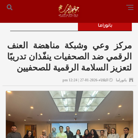
الرئيسية
من نحن
أرسل لنا
س التحرير: المستشار محمد صالح الملكاوي [ 00962795755033 ]
بانوراما
مركز وعي وشبكة مناهضة العنف
الرقمي ضد الصحفيات ينفّذان تدريبًا
لتعزيز السلامة الرقمية للصحفيين
بانوراما
الثلاثاء-2026-01-27 | 12:24 pm