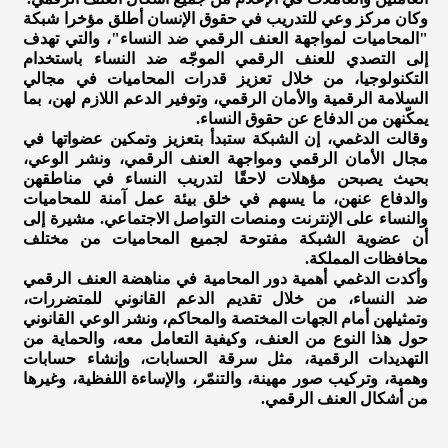
وكان مركز وعي للتدريب في حقوق الإنسان أطلق مؤخرا شبكة
"المحاميات لمواجهة العنف الرقمي ضد النساء"، والتي تهدف
إلى التصدي للعنف الرقمي الموجّه ضد النساء باستخدام
التكنولوجيا، من خلال تعزيز قدرات المحاميات في مجالي
السلامة الرقمية والأمان الرقمي، وتوفير الدعم اللازم لهن، بما
يمكّنهن من الدفاع عن حقوق النساء.
وقالت الدغمي، إن الشبكة ستبدأ بتعزيز وتمكين عضواتها في
مجال الأمان الرقمي ومواجهة العنف الرقمي، ونشر الوعي،
بحيث يصبحن مؤهلات لاحقًا لتدريب النساء في مناطقهن
والدفاع عنهن، ما يسهم في خلق بيئة عمل آمنة للمحاميات
والنساء على الإنترنت ومنصات التواصل الاجتماعي. مشيرة إلى
أن عضوية الشبكة مفتوحة لجميع المحاميات من مختلف
محافظات المملكة.
وأكدت الدغمي أهمية دور المحامية في مناهضة العنف الرقمي
ضد النساء، من خلال تقديم الدعم القانوني للمتضررات،
وتمثيلهن أمام الجهات المختصة والمحاكم، ونشر الوعي القانوني
حول هذا النوع من العنف، وكيفية التعامل معه، والحماية من
التهديدات الرقمية، مثل سرقة الحسابات، وإنشاء حسابات
وهمية، وتركيب صور مهينة، والتنمّر، والإساءة اللفظية، وغيرها
من أشكال العنف الرقمي.