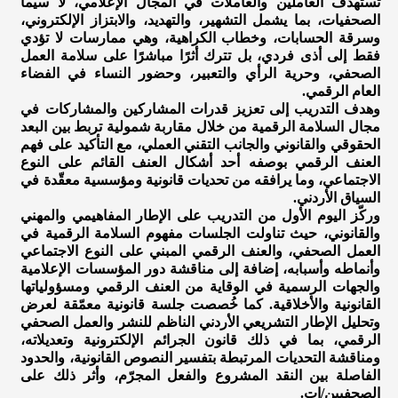
تستهدف العاملين والعاملات في المجال الإعلامي، لا سيما
الصحفيات، بما يشمل التشهير، والتهديد، والابتزاز الإلكتروني،
وسرقة الحسابات، وخطاب الكراهية، وهي ممارسات لا تؤدي
فقط إلى أذى فردي، بل تترك أثرًا مباشرًا على سلامة العمل
الصحفي، وحرية الرأي والتعبير، وحضور النساء في الفضاء
العام الرقمي.
وهدف التدريب إلى تعزيز قدرات المشاركين والمشاركات في
مجال السلامة الرقمية من خلال مقاربة شمولية تربط بين البعد
الحقوقي والقانوني والجانب التقني العملي، مع التأكيد على فهم
العنف الرقمي بوصفه أحد أشكال العنف القائم على النوع
الاجتماعي، وما يرافقه من تحديات قانونية ومؤسسية معقّدة في
السياق الأردني.
وركّز اليوم الأول من التدريب على الإطار المفاهيمي والمهني
والقانوني، حيث تناولت الجلسات مفهوم السلامة الرقمية في
العمل الصحفي، والعنف الرقمي المبني على النوع الاجتماعي
وأنماطه وأسبابه، إضافة إلى مناقشة دور المؤسسات الإعلامية
والجهات الرسمية في الوقاية من العنف الرقمي ومسؤولياتها
القانونية والأخلاقية. كما خُصصت جلسة قانونية معمّقة لعرض
وتحليل الإطار التشريعي الأردني الناظم للنشر والعمل الصحفي
الرقمي، بما في ذلك قانون الجرائم الإلكترونية وتعديلاته،
ومناقشة التحديات المرتبطة بتفسير النصوص القانونية، والحدود
الفاصلة بين النقد المشروع والفعل المجرّم، وأثر ذلك على
الصحفيين/ات.