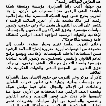
عند التعرّض لانتهاكات رقمية".
من جهتها، أكدت رانيا الصرايرة، مؤسسة ومنسقة شبكة
مناهضة العنف الرقمي ضد الصحفيات في الأردن، أن هذا
التدريب يندرج ضمن جهود الشبكة المستمرة لبناء بيئة إعلامية
رقمية أكثر أمانًا، مشددة على أن "تعزيز السلامة الرقمية لا
يقتصر على الجانب التقني، بل يشمل بناء وعي حقوقي، وتطوير
سياسات مؤسسية، وتعزيز الشراكة بين الصحفيين والمؤسسات
الإعلامية والجهات الرسمية لمواجهة العنف الرقمي كمشكلة
عامة وليست شأنًا فرديًا".
واختُتم التدريب بجلسة تقييم وحوار مفتوح، خلصت إلى
مجموعة من التوصيات، أبرزها ضرورة إدماج السلامة الرقمية
ضمن السياسات الداخلية للمؤسسات الإعلامية، وتوسيع برامج
الدعم القانوني والنفسي للصحفيين/ات، وتطوير آليات استجابة
مؤسسية واضحة للتعامل مع حالات العنف الرقمي، إلى جانب
تعزيز التعاون بين المجتمع المدني والجهات الحكومية ذات
العلاقة.
يُذكر أن مركز وعي للتدريب في حقوق الإنسان يعمل بالشراكة
مع مؤسسات وطنية ودولية على تطوير قدرات العاملين
والعاملات في الإعلام والمجال العام، فيما تواصل شبكة
مناهضة العنف الرقمي ضد الصحفيات في الأردن عملها منذ
تأسيسها عام 2022 على توفير التدريب، والدعم القانوني
والنفسي، والمناصرة من أجل سياسات وتشريعات تحمي
العاملين والعاملات في الإعلام من جميع أشكال العنف الرقمي.