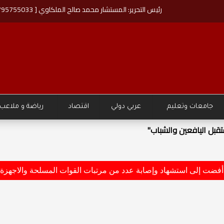
رئيس التحرير: المستشار محمد صالح الملكاوي [ 00962795755033 ]
جامعات وتعليم
عربي دولي
اقتصاد
رياضة و ملاعب
قبل اليافعين والشباب"