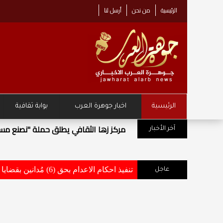
الرئيسية
من نحن
أرسل لنا
الرئيسية
اخبار جوهرة العرب
بوابة ثقافية
مركز زها الثقافي يطلق حملة "نصنع مست
آخر الأخبار
تنفيذ احكام الاعدام بحق (6) مُدانين بقضايا أفضت إلى استشهاد وإصابة عدد من مرتبات القوات المسلحة والاجهزة الامنية .. تفاصيل وأسماء
عاجل