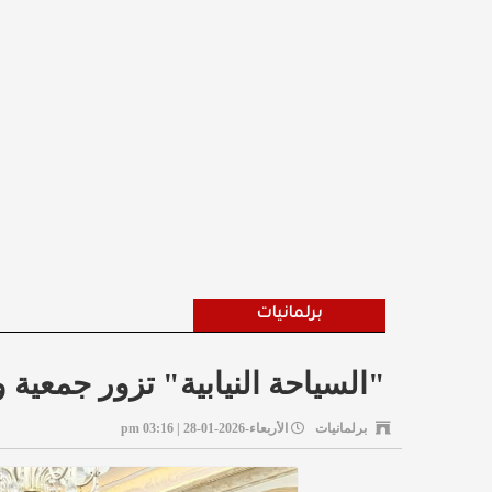
برلمانيات
"السياحة النيابية" تزور جمعية و
برلمانيات
الأربعاء-2026-01-28 | 03:16 pm