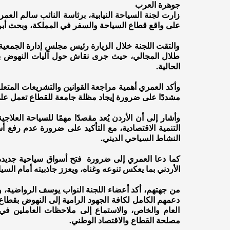
جوهرة العرب
زارت لجنة السياحة النيابية، برئاسة النائب سالم العمر
على واقع قطاع السياحة والسفر في المملكة، وبحث أبرز
والتقت اللجنة خلال الزيارة رئيس مجلس إدارة الجمعية
طلال المجالي، حيث جرى نقاش حول آليات النهوض بال
الحالية.
وأكد العمري أهمية مراجعة القوانين والتشريعات المتعلق
مشددًا على ضرورة إيجاد مظلة جامعة للقطاع تعمل على ت
وأشار إلى أن الأردن يُعد مقصدًا مهمًا للسياحة العلاجي
التنمية الاقتصادية، مع التأكيد على ضرورة عدم رفع 
النشاط السياحي الديني.
كما دعا العمري إلى ضرورة فتح أسواق سياحية جديدة ل
الأردني بما يعكس تنوعه وغناه، ويعزز جاذبيته أمام الس
من جهتهم، أكد أعضاء اللجنة النواب يوسف الرواضية، و
دعمهم الكامل لكافة الجهود الرامية إلى النهوض بقطا
العام والخاص، والاستماع إلى ملاحظات العاملين في 
مصلحة القطاع والاقتصاد الوطني.