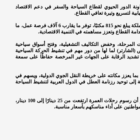
نة الدور الحيوي لقطاع السياحة والسفر في دعم الاقتصاد
ابية لتسريع وتيرة تعافي القطاع.
وبيّن الخصاونة أن عدد مكاتب السياحة والسفر في المملكة يبلغ نحو 815 مكتبًا، توفر ما يقارب 6 آلاف فرصة عمل، ما
مة القطاع وتعزز مساهمته في التنمية الاقتصادية.
ت المرحلة، وخفض التكاليف التشغيلية، وفتح أسواق سياحية
 (الشارتر) لما لها من دور مهم في تنشيط الحركة السياحية
ب تشديد الرقابة على الجهات غير المرخصة حفاظًا على سمعة
 بما يعزز مكانته على خريطة النقل الجوي الدولية، ويسهم في
 إلى توحيد رزنامة العطل في الدول العربية لتنشيط السياحة
وفي السياق ذاته، أكدت جمعية وكلاء السياحة والسفر أن رسوم رحلات العمرة ارتفعت من 25 دينارًا إلى 100 دينار،
لمواطنين على أداء مناسكهم بأسعار مناسبة.