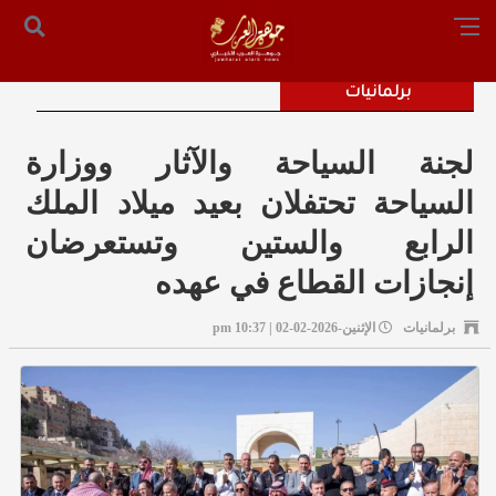
الرئيسية
من نحن
أرسل لنا
س التحرير: المستشار محمد صالح الملكاوي [ 00962795755033 ]
برلمانيات
لجنة السياحة والآثار ووزارة
السياحة تحتفلان بعيد ميلاد الملك
الرابع والستين وتستعرضان
إنجازات القطاع في عهده
برلمانيات
الإثنين-2026-02-02 | 10:37 pm