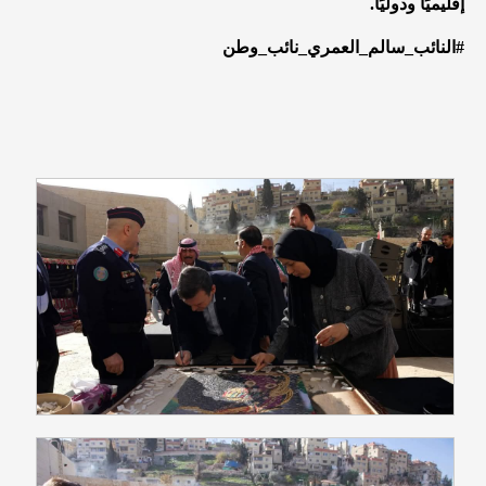
إقليميًا ودوليًا.
#النائب_سالم_العمري_نائب_وطن