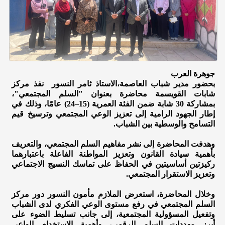
جوهرة العرب
بحضور مدير شباب العاصمة،الاستاذ ثامر النسور نفذ مركز
شابات القويسمة محاضرة بعنوان "السلم المجتمعي"،
بمشاركة 30 شابة ضمن الفئة العمرية (15–24) عامًا، وذلك في
إطار الجهود الرامية إلى تعزيز الوعي المجتمعي وترسيخ قيم
التسامح والوسطية بين الشباب.
وهدفت المحاضرة إلى نشر مفاهيم السلم المجتمعي، والتعريف
بأهمية سيادة القانون وتعزيز المواطنة الفاعلة باعتبارهما
ركيزتين أساسيتين في الحفاظ على تماسك النسيج الاجتماعي
وتعزيز الاستقرار المجتمعي.
وخلال المحاضرة، استعرض الملازم مأمون النسور دور مركز
السلم المجتمعي في رفع مستوى الوعي الفكري لدى الشباب
وتفعيل المسؤولية المجتمعية، إلى جانب تسليط الضوء على
أبرز مهددات السلم الرقمي، وأهمية الاستخدام الواعي