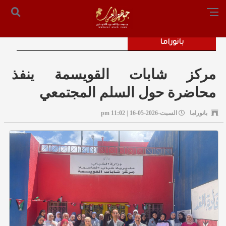
الرئيسية
من نحن
أرسل لنا
س التحرير: المستشار محمد صالح الملكاوي [ 00962795755033 ]
بانوراما
مركز شابات القويسمة ينفذ
محاضرة حول السلم المجتمعي
بانوراما
السبت-2026-05-16 | 11:02 pm