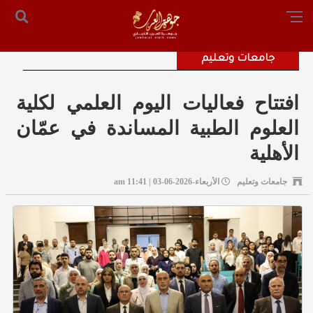
الرئيسية
من نحن
أرسل لنا
س التحرير: المستشار محمد صالح الملكاوي [ 00962795755033 ]
جامعات وتعليم
افتتاح فعاليات اليوم العلمي لكلية
العلوم الطبية المساندة في عمّان
الأهلية
جامعات وتعليم
الأربعاء-2026-06-03 | 11:41 am