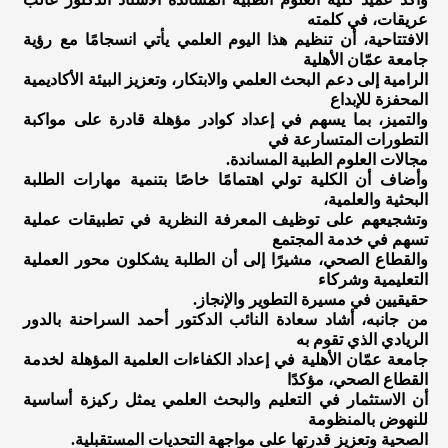
عريقات، في كلمته
الافتتاحية، أن تنظيم هذا اليوم العلمي يأتي انسجامًا مع رؤية
جامعة عمّان الأهلية
الرامية إلى دعم البحث العلمي والابتكار، وتعزيز البيئة الأكاديمية
المحفزة للإبداع
والتميز، بما يسهم في إعداد كوادر مؤهلة قادرة على مواكبة
التطورات المتسارعة في
مجالات العلوم الطبية المساندة.
وأضاف أن الكلية تولي اهتمامًا خاصًا بتنمية مهارات الطلبة
البحثية والعلمية،
وتشجيعهم على توظيف المعرفة النظرية في تطبيقات عملية
تسهم في خدمة المجتمع
والقطاع الصحي، مشيرًا إلى أن الطلبة يشكلون محور العملية
التعليمية وشركاء
حقيقيين في مسيرة التطوير والإنجاز.
من جانبه، أشاد سعادة النائب الدكتور أحمد السراحنة بالدور
الريادي الذي تقوم به
جامعة عمّان الأهلية في إعداد الكفاءات العلمية المؤهلة لخدمة
القطاع الصحي، مؤكدًا
أن الاستثمار في التعليم والبحث العلمي يمثل ركيزة أساسية
للنهوض بالمنظومة
الصحية وتعزيز قدرتها على مواجهة التحديات المستقبلية.