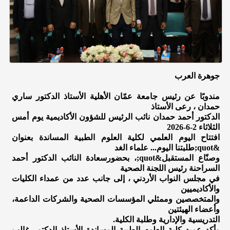
جوهرة العرب
مندوبًا عن رئيس جامعة عمّان الأهلية الأستاذ الدكتور ساري
حمدان ، رعى الأستاذ
الدكتور أحمد حمدان نائب الرئيس للشؤون الأكاديمية يوم أمس
الثلاثاء 2-6-2026
افتتاح اليوم العلمي لكلية العلوم الطبية المساندة بعنوان
&quot;طلبتنا اليوم... علماء الغد
وصنّاع المستقبل&quot;، بحضورسعادة النائب الدكتور أحمد
السراحنة رئيس اللجنة الصحية
في مجلس النواب الأردني ، إلى جانب عدد من عمداء الكليات
والأكاديميين
والمتخصصين وممثلي المؤسسات الصحية والشركات الداعمة،
وأعضاء الهيئتين
التدريسية والإدارية وطلبة الكلية.
وأكد عميد كلية العلوم الطبية المساندة الأستاذ الدكتور غالب