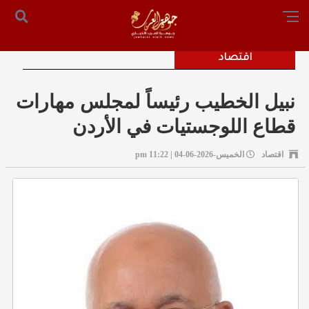
الرئيسية
من نحن
أرسل لنا
س التحرير: المستشار محمد صالح الملكاوي [ 00962795755033 ]
اقتصاد
نبيل الخطيب رئيساً لمجلس مهارات
قطاع اللوجستيات في الأردن
اقتصاد
الخميس-2026-06-04 | 11:22 pm