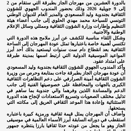
بالدورة العشرين من مهرجان الجاز بطبرقة التي ستقام من 2
إلى 9 جويلية 2026 وذلك بحضور المندوب الجهوي للشؤون
الثقافية بجندوبة وليد المسعودي والمدير العام للديوان الوطني
التونسي للسياحة محمد مهدي الحلوي إلى جانب أعضاء هيئة
التنظيم وإطارات وزارة الشؤون الثقافية وممثلي وسائل الإعلام
الوطنية والأجنبية.
وشكل اللقاء مناسبة للكشف عن أبرز ملامح هذه الدورة التي
تكتسي أهمية خاصة باعتبارها تمثل عودة المهرجان إلى الساحة
الثقافية بعد انقطاع دام ست سنوات ليستعيد بذلك أحد أبرز
المواعيد الموسيقية الدولية التي ارتبط اسمها بمدينة طبرقة
على امتداد عقود.
وأكد المندوب الجهوي للشؤون الثقافية بجندوبة وليد المسعودي
أن عودة مهرجان الجاز بطبرقة جاءت بمتابعة وحرص من وزيرة
الشؤون الثقافية أمينة الصرارفي على دعم التظاهرات الثقافية
الكبرى بالجهات والمحافظة على خصوصيتها الفنية إلى جانب
الدعم والمساندة اللذين وفرهما والي جندوبة بما ساهم في
تذليل مختلف الصعوبات وتسريع الاستعدادات لإنجاح هذه الدورة
الاستثنائية وإعادة هذا الموعد الثقافي العريق إلى مكانته التي
يستحقها.
وأضاف أن المهرجان يمثل قيمة ثقافية ورمزية كبيرة باعتباره
استقطب في دوراته السابقة أبرز الأسماء العالمية في موسيقى
الجاز وهو ما يجعل من عودته حدثا ثقافيا بارزا ينتظره جمهور