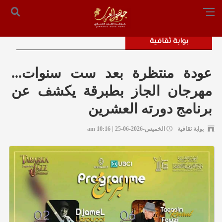
الرئيسية
من نحن
أرسل لنا
س التحرير: المستشار محمد صالح الملكاوي [ 00962795755033 ]
بوابة ثقافية
عودة منتظرة بعد ست سنوات...
مهرجان الجاز بطبرقة يكشف عن
برنامج دورته العشرين
بوابة ثقافية
الخميس-2026-06-25 | 10:16 am