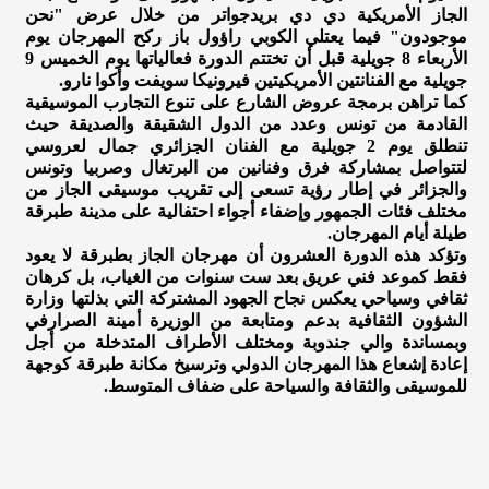
الجاز الأمريكية دي دي بريدجواتر من خلال عرض "نحن
موجودون" فيما يعتلي الكوبي راؤول باز ركح المهرجان يوم
الأربعاء 8 جويلية قبل أن تختتم الدورة فعالياتها يوم الخميس 9
جويلية مع الفنانتين الأمريكيتين فيرونيكا سويفت وأكوا نارو.
كما تراهن برمجة عروض الشارع على تنوع التجارب الموسيقية
القادمة من تونس وعدد من الدول الشقيقة والصديقة حيث
تنطلق يوم 2 جويلية مع الفنان الجزائري جمال لعروسي
لتتواصل بمشاركة فرق وفنانين من البرتغال وصربيا وتونس
والجزائر في إطار رؤية تسعى إلى تقريب موسيقى الجاز من
مختلف فئات الجمهور وإضفاء أجواء احتفالية على مدينة طبرقة
طيلة أيام المهرجان.
وتؤكد هذه الدورة العشرون أن مهرجان الجاز بطبرقة لا يعود
فقط كموعد فني عريق بعد ست سنوات من الغياب، بل كرهان
ثقافي وسياحي يعكس نجاح الجهود المشتركة التي بذلتها وزارة
الشؤون الثقافية بدعم ومتابعة من الوزيرة أمينة الصرارفي
وبمساندة والي جندوبة ومختلف الأطراف المتدخلة من أجل
إعادة إشعاع هذا المهرجان الدولي وترسيخ مكانة طبرقة كوجهة
للموسيقى والثقافة والسياحة على ضفاف المتوسط.