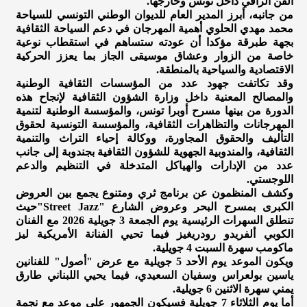
الفن الراقي داخل تونس وخارجها.
من جانبه، أبرز المدير العام للديوان الوطني التونسي للسياحة
محمد مهدي الحلوي أهمية المهرجان في دعم السياحة الثقافية
بجهة طبرقة مؤكدا أن عودته ستساهم في استقطاب نوعية
خاصة من الزوار وعشاق موسيقى الجاز بما يعزز الحركية
الاقتصادية والسياحية بالمنطقة.
وقد تكاتفت جهود عدد من المؤسسات الثقافية الوطنية
والمصالح المعنية داخل وزارة الشؤون الثقافية لإنجاح هذه
الدورة من بينها مسرح أوبرا تونس، والمؤسسة الوطنية لتنمية
المهرجانات والتظاهرات الثقافية، والمؤسسة التونسية لحقوق
التأليف والحقوق المجاورة، ووكالة إحياء التراث والتنمية
الثقافية، والمندوبية الجهوية للشؤون الثقافية بجندوبة إلى جانب
عدد من الإدارات والهياكل المتدخلة في التنظيم والدعم
اللوجستي.
وكشف المنظمون عن برنامج ثري ومتنوع يجمع بين العروض
الكبرى بمسرح البحر وعروض الشارع "Street Jazz"حيث
تنطلق السهرات الرئيسية يوم الجمعة 3 جويلية 2026 مع الفنان
الكوبي ألفريدو رودريغيز فيما تحيي الفنانة الأمريكية ليز
ماكومب سهرة السبت 4 جويلية.
ويكون الموعد يوم الأحد 5 جويلية مع عرض "أصول" للفنانين
ياسين بولعراس وسفيان السعيدي، فيما يحيي اللبناني طارق
يمني سهرة الاثنين 6 جويلية.
أما يوم الثلاثاء 7 جويلية فسيكون الجمهور على موعد مع نجمة