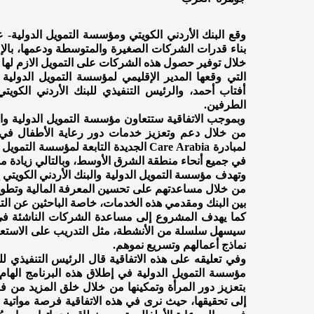
وقع البنك الأردني الكويتي ومؤسسة التمويل الدولية-
بناء قدرات الشركات الصغيرة والمتوسطة ودعمها، بالإ
خلال توفير حصول هذه الشركات على التمويل الازم لها ل
التي وقعها المدير الإقليمي لمؤسسة التمويل الدولي
أفتاب أحمد، والرئيس التنفيذي للبنك الأردني الك
الطرفين.
وبموجب الاتفاقية ستتعاون مؤسسة التمويل الدولية وال
من خلال دعم وتعزيز خدمات دور رعاية الأطفال في ال
لمبادرة Care Arabia الجديدة التابعة لمؤ
في جميع أنحاء منطقة الشرق الأوسط، وبالتالي زيادة 
من خلال مساعدتهم على تحسين المعرفة المالية وتطوي
بين البنك ومقدمي هذه الخدمات، خاصة الباحثين عن الت
كما يهدف المشروع إلى مساعدة الشركات الناشئة في 
سيسهل سلسلة من الأنشطة، مثل التدريب على الاستعدا
نماذج أعمالهم وتسريع نموهم.
وفي تعليقه على هذه الاتفاقية قال الرئيس التنفيذي ل
مؤسسة التمويل الدولية في إطلاق هذه البرنامج الهام
بتعزيز دور المرأة وتمكينها من خلال خلق المزيد من فر
إلى تحقيقها، حيث نرى في هذه الاتفاقية فرصة مواتية 