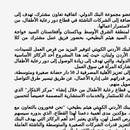
 عضو مجموعة البنك الدولي- اتفاقية تعاون مشترك، تهدف إلى
ضافة إلى الشركات الناشئة في قطاع دور رعاية الأطفال، من
استمرار اعمالها.
ة لمنطقة الشرق الأوسط وباكستان وأفغانستان السيد خواجة
ويتي السيد هيثم البطيخي، بحضور فريق عمل مشترك من كلا
بنك الأردني الكويتي لتوفير المزيد من فرص العمل للسيدات،
أردن ولبنان، حيث يُعد هذا المشروع أحد الركائز الأساسية
سسة التمويل الدولية، والتي تهدف إلى زيادة الوصول إلى دور رعاية الأطفال
مشاركة المرأة في سوق العمل.
وتهدف مؤسسة التمويل الدولية والبنك الأردني الكويتي إلى تعزيز الأهلية المصرفية لـ 50 دار حضانة صغيرة ومتوسطة،
ر قدراتهم على إدارة الأعمال، عن طريق تيسير طرق التواصل
مويل منهم.
قطاع رعاية الأطفال من خلال إنشاء "مركز الابتكار" الذي
د للاستثمار والخدمات الاستشارية المصممة خصيصاً لتحسين
لبنك الأردني الكويتي هيثم بطيخي: "نحن فخورون بالتعاون مع
، مؤكدين مدى أهمية دعمنا لهذا القطاع، الذي بدوره سيسهم
ص العمل لهن، والذي يعتبر أحد أهم الركائز التي يهدف البنك
لتعزيز قدرات الشركات الصغيرة والمتوسطة والناشئة العاملة