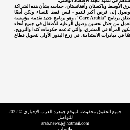
ساهم في تنمية عجلة الاقتصاد الوطتي.
شرق الأوسط وباكستان وأفغانستان، حماسه بشأن هذه الشراكة
الوصول إلى فرص أكبر للنمو - ليس فقط للنساء ولكن أيضًا
للمجتمعات والشركات والاقتصادات ككل. لهذا السبب نطلق برنامج "Care Arabia"، وهو برنامج جديد تقدمة مؤسسة
العمل من خلال تحسين وصول الرعاية للأطفال في جميع أنحاء
كين المرأة في المشرق، والتي تدعمه حكومات كندا والنرويج.
رائعًا في مبادرات الاستدامة، في زرع البذور الأولى لتحويل قطاع
جميع الحقوق محفوظة لموقع جوهرة العرب الإخباري © 2022
للتواصل
arab.news.j@hotmail.com
واتساب