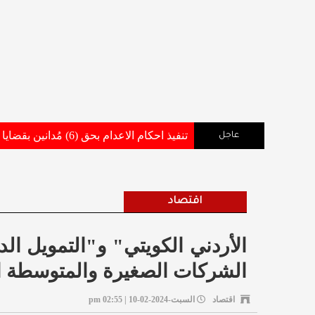
تنفيذ احكام الاعدام بحق (6) مُدانين بقضايا أفضت إلى استشهاد وإصابة عدد من مرتبات القوات المسلحة والاجهزة الامنية .. تفاصيل وأسماء
عاجل
اقتصاد
الأردني الكويتي" و"التمويل الد
الشركات الصغيرة والمتوسطة ال
اقتصاد
السبت-2024-02-10 | 02:55 pm