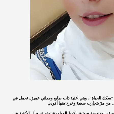
وان "سكك الحياة"، وهي أغنية ذات طابع وجداني عميق، تحمل في
ل من مرّ بتجارب صعبة وخرج منها أقوى.
يقي وهندسة صوتية زكريا العوامرة، وتم تسجيل الأغنية في