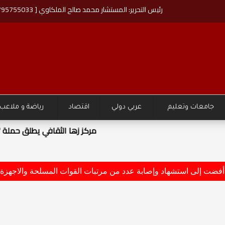
رئيس التحرير: المستشار محمد صالح الملكاوي [ 00962795755033 ]
جامعات وتعليم
عربي دولي
اقتصاد
رياضة و ملاعب
مستقبل اليافعين والشباب"