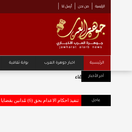
الرئيسية
من نحن
أرسل لنا
الرئيسية
اخبار جوهرة العرب
بوابة ثقافية
مركز زها الثقافي يطلق حملة "نصنع 
آخر الأخبار
تنفيذ احكام الاعدام بحق (6) مُدانين بقضايا أفضت إلى استشهاد وإصابة عدد من مرتبات القوات المسلحة والاجهزة الامنية .. تفاصيل وأسماء
عاجل