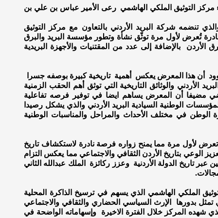
 مركز التوثيق الملكي الهاشمي رعى الأمير عباس بن علي بن
الذي تنضمه شركة البريد الأردني بالتعاون مع مركز التوثيق
درة تُعرض لأول مرة توثّق نشأة وتطور مؤسسة البريد والبرق
ق الأردن بالإضافة إلى عدد من المقتنيات والأجهزة البريدية
اوود أن هذا المعرض يعكس أهمية تاريخية كبيرة بوصفه جسرا
 الأردني والوثائق التاريخية التي توثق أهم الحقب الزمنية
اضي مضيفا أن المعرض يساهم ايضا في توفير فرصه تفاعلية
مؤسسات الوطنية السيادية البريد الأردني والذي يشكل رصيدا
اكرة الوطن في مختلف الأحداث والمراحل والمناسبات الوطنية
تعرض لأول مرة مما يمنح زواره فرصة نادرة لاستكشاف تاريخ
ز الوعي بتاريخ الأردن الثقافي والاجتماعي مما يعكس التزام
 عبر تاريخ الدولة الأردنية وعزز ركائزة الملك عبدالله الثاني
مجالات.
لتوثيق الملكي الهاشمي الذي يسهم في ترسيخ الذاكرة المحلية
تي تمثل بدورها الإرث السياسي الحضاري والثقافي والاجتماعي
 الذي شهده المركز خلال الفترة الاخيرة وإسهاماته الواضحة في