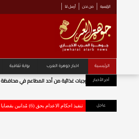
الرئيسية
من نحن
أرسل لنا
الرئيسية
اخبار جوهرة العرب
بوابة ثقافية
مركز زها الثقافي يطلق حملة "نصنع مس
آخر الأخبار
تنفيذ احكام الاعدام بحق (6) مُدانين بقضايا أفضت إلى استشهاد وإصابة عدد من مرتبات القوات المسلحة والاجهزة الامنية .. تفاصيل وأسماء
عاجل