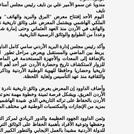
مندوبا عن سمو الأمير علي بن نايف رئيس مجلس أمناء
نايف
اليوم الأحد إفتتاح معرض "البرق والبريد والهاتف" و
الملكي الهاشمي ويشتمل المعرض على وثائق تاريخية نا
والهاتف في الأردن منذ العهد العثماني وحتى إمارة شر
وعدداَ من الطوابع والوثائق الرسمية التاريخية.
وأكد رئيس مجلس إدارة البريد الأردني سامي كامل الد
يربط بين الماضي والمستقبل ويعرض مراحل تطور البريد
بالإضافة إلى المعدات والأجهزة المستخدمة في الم
للزوار لاستكشاف تاريخ وحضارة الأردن عبر أحد أهم ال
تاريخيا وحضاريا وحافظا للهوية الوطنية الأردنية وذ
والثقافية منذ عهد التأسيس ولغاية اللحظة.
وأضاف الداوود إن المعرض يعرض وثائق تاريخية نادرة 
الأردن العريق، ويشكل فرصة ثمينة وخطوة مهمة نحو تعزي
الأردن بالحفاظ على تراثه التاريخي الذي شيدة الهاشميين
بمزيد من الإنجازات والمكتسبات الوطنية في مختلف ال
وثمن الداوود الجهود العظيمة والدور الريادي لمركز ا
وحفظها وتوعية الأفراد بأهمية الحفاظ على الوثائق ال
للدولة الأردنية مشيدا بالعمل الايجابي والتطور الكبير