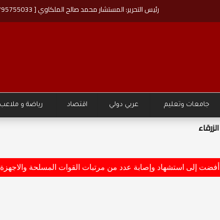
رئيس التحرير: المستشار محمد صالح الملكاوي [ 00962795755033 ]
جامعات وتعليم
عربي دولي
اقتصاد
رياضة و ملاعب
تقبل اليافعين والشباب"