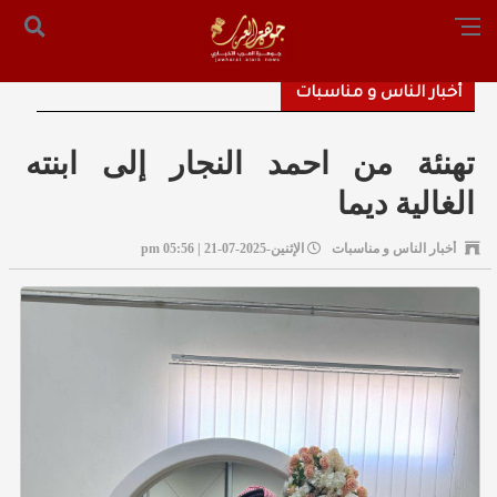
الرئيسية
من نحن
أرسل لنا
س التحرير: المستشار محمد صالح الملكاوي [ 00962795755033 ]
أخبار الناس و مناسبات
تهنئة من احمد النجار إلى ابنته
الغالية ديما
أخبار الناس و مناسبات
الإثنين-2025-07-21 | 05:56 pm