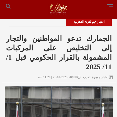
الرئيسية
من نحن
أرسل لنا
س التحرير: المستشار محمد صالح الملكاوي [ 00962795755033 ]
اخبار جوهرة العرب
الجمارك تدعو المواطنين والتجار
إلى التخليص على المركبات
المشمولة بالقرار الحكومي قبل 1/
11/ 2025
اخبار جوهرة العرب
الثلاثاء-2025-10-21 | 11:20 am