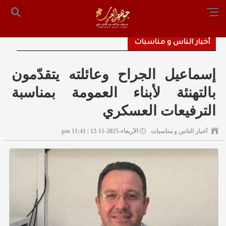
الرئيسية
من نحن
أرسل لنا
س التحرير: المستشار محمد صالح الملكاوي [ 00962795755033 ]
أخبار الناس و مناسبات
إسماعيل الجراح وعائلته يتقدّمون
بالتهنئة لأبناء العمومة بمناسبة
الترفيعات العسكري
أخبار الناس و مناسبات
الأربعاء-2025-11-12 | 11:41 pm