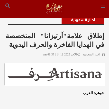
الرئيسية
من نحن
أرسل لنا
س التحرير: المستشار محمد صالح الملكاوي [ 00962795755033 ]
أخبار السعودية
إطلاق علامة"آرتيزانا" المتخصصة
في الهدايا الفاخرة والحرف اليدوية
أخبار السعودية
الأحد-2025-12-14 | 08:37 am
جوهرة العرب