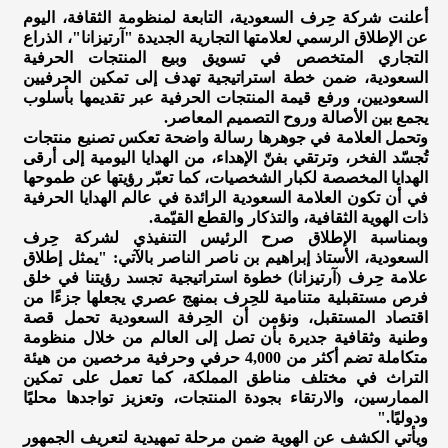
أعلنت شركة حِرف السعودية، التابعة لمنظومة الثقافة، اليوم
عن الإطلاق الرسمي لعلامتها التجارية الجديدة "آرتيزانا"، الذراع
التجاري المتخصص في تسويق وبيع المنتجات الحرفية
السعودية، ضمن خطة استراتيجية تهدف إلى تمكين الحرفيين
السعوديين، ورفع قيمة المنتجات الحرفية عبر تقديمها بأسلوب
يجمع بين الأصالة وروح التصميم المعاصر.​
وتحمل العلامة في جوهرها رسالة واضحة تعكس تصنيع منتجات
تُجسّد الفخر، وترتقي بفنّ الإهداء، من الهدايا اليومية إلى أرقى
الهدايا المخصصة لكبار الشخصيات، كما تعبّر رؤيتها عن طموحها
في أن تكون العلامة السعودية الرائدة في عالم الهدايا الحرفية
ذات الهوية الثقافية، والتذكار والقطع القيّمة.​
وبمناسبة الإطلاق صرح الرئيس التنفيذي لشركة حِرف
السعودية، الأستاذ إبراهيم بن ناصر الناصر بالآتي: "يمثل إطلاق
علامة حِرف (آرتيزانا) خطوة استراتيجية تجسد رؤيتنا في خلق
فرص مستقبلية متنامية للحِرف بمنهج عصري يجعلها جزءًا من
اقتصاد المستقبل، ونؤمن أن الحِرفة السعودية تحمل قصة
وطنية وثقافية جديرة بأن تصل إلى العالم من خلال منظومة
متكاملة تضم أكثر من 4,000 حرفي وحرفية مرخصين من هيئة
التراث في مختلف مناطق المملكة، كما تعمل على تمكين
الممارسين، والارتقاء بجودة المنتجات، وتعزيز تواجدها محليًا
ودوليًا."​
ويأتي الكشف عن الهوية ضمن مرحلة تمهيدية لتعريف الجمهور