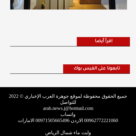
اقرأ أيضا
تابعونا على الفيس بوك
جميع الحقوق محفوظة لموقع جوهرة العرب الإخباري © 2022
للتواصل
arab.news.j@hotmail.com
واتساب
00962772221060 الاردن 00971505665496 الامارات
وايت ماء شمال الرياض