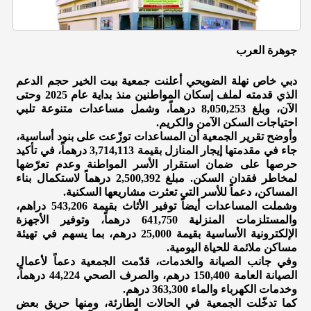
جوهرة العرب
دبي خاص نهلة الضويحي أعلنت جمعية بيت الخير حجم الدعم
الذي قدمته لملف إسكان المواطنين منذ بداية عام 2025 وحتى
الآن، وبلغ 8,050,253 درهماً، وشمل مساعدات متنوعة تلبي
احتياجات السكن الآمن والكريم.
وأوضح تقرير الجمعية أن المساعدات توزّعت على بنود أساسية،
جاء في مقدمتها إيجار المنازل بقيمة 3,714,113 درهماً، في تأكيد
حرصها على ضمان استقرار الأسر المواطنة وعدم تعرّضها
لمخاطر فقدان السكن. مبلغ 2,500,392 درهماً لاستكمال بناء
المساكن، دعماً للأسر التي تعثرت مشاريعها السكنية.
وشملت المساعدات أيضاً توفير الأثاث بقيمة 543,206 دراهم،
والمستلزمات المنزلية 641,750 درهماً، وتوفير الأجهزة
الإلكترونية الأساسية بقيمة 25,000 درهم، بما يسهم في تهيئة
مساكن ملائمة للحياة اليومية.
وفي جانب الصيانة والخدمات، قدّمت الجمعية دعماً لأعمال
الصيانة العامة 150,400 درهم، والصرف الصحي 44,224 درهماً،
وخدمات الكهرباء والماء 363,300 درهم.
كما تدخّلت الجمعية في الحالات الطارئة، ومنها حريق بعض