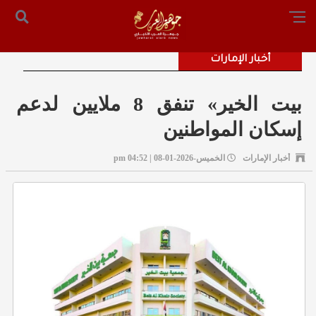
الرئيسية
من نحن
أرسل لنا
س التحرير: المستشار محمد صالح الملكاوي [ 00962795755033 ]
أخبار الإمارات
بيت الخير» تنفق 8 ملايين لدعم
إسكان المواطنين
أخبار الإمارات
الخميس-2026-01-08 | 04:52 pm