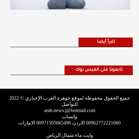
اقرأ أيضا
تابعونا على الفيس بوك
جميع الحقوق محفوظة لموقع جوهرة العرب الإخباري © 2022
للتواصل
arab.news.j@hotmail.com
واتساب
00962772221060 الاردن 00971505665496 الامارات
وايت ماء شمال الرياض