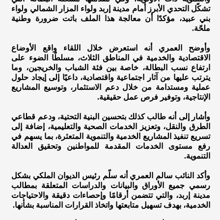
تشكّل التحدي الأبرز أمام مدينة إربد ولواء المزار الشمالي ولواء
بني عبيد، مؤكدًا أن معالجة هذا الملف باتت ضرورة وطنية
ملحّة.
وأوضح العمري أنه استعرض خلال اللقاء واقع الأوضاع
الاقتصادية والخدمية في المناطق الثلاث، مسلطًا الضوء على
ارتفاع نسب البطالة، خاصة بين فئة الشباب والخريجين، وما
يترتب عليها من آثار اجتماعية واقتصادية، داعيًا إلى إيجاد حلول
عملية ومستدامة من خلال دعم الاستثمار، وتوسيع المشاريع
الإنتاجية، وتوفير فرص عمل حقيقية.
وأشار إلى أنه طالب كذلك بتحسين البنية التحتية، ودعم قطاعي
الطرق والنقل، وتعزيز الخدمات الصحية والتعليمية، إضافة إلى
تسريع تنفيذ المشاريع الخدمية والتنموية المتعثرة، بما يسهم في
رفع مستوى الخدمات المقدمة للمواطنين وتحقيق العدالة
التنموية.
وأكد النائب سالم العمري أنه سلّم رئيس الديوان الملكي بشكل
رسمي جميع الأوراق والبيانات والدراسات المتعلقة بمطالب
مدينة إربد، والتي تتضمن أرقامًا وإحصاءات دقيقة والاحتياجات
الخدمية، بهدف تسهيل متابعتها واتخاذ القرارات المناسبة بشأنها.