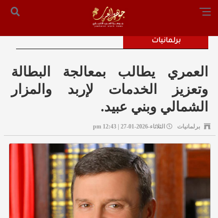
الرئيسية
من نحن
أرسل لنا
س التحرير: المستشار محمد صالح الملكاوي [ 00962795755033 ]
برلمانيات
العمري يطالب بمعالجة البطالة
وتعزيز الخدمات لإربد والمزار
الشمالي وبني عبيد.
برلمانيات
الثلاثاء-2026-01-27 | 12:43 pm