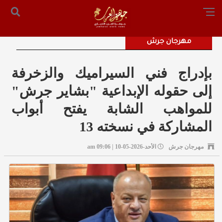
الرئيسية
من نحن
أرسل لنا
س التحرير: المستشار محمد صالح الملكاوي [ 00962795755033 ]
مهرجان جرش
بإدراج فني السيراميك والزخرفة
إلى حقوله الإبداعية "بشاير جرش"
للمواهب الشابة يفتح أبواب
المشاركة في نسخته 13
مهرجان جرش
الأحد-2026-05-10 | 09:06 am