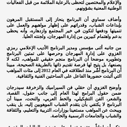
والإعلام والمختصين لتحظى بالرعاية الملائمة من قبل الفعاليات
الوطنية المعنية بشؤونهم.
وأضاف سماوي أن البرنامج ينحاز إلى المستقبل المرهون
بإبداعات الشباب، وقدراتهم على إظهار مواهبهم والعمل على
تنميتها ودفعها لتكون في خير المجتمع وازدهاره، وأنه يحظى
بدعم واهتمام كبيرين من إدارة المهرجان، ولجنته العليا.
من جانبه أثنى مؤسس ومدير البرنامج الأديب الإعلامي رمزي
الغزوي على إدارة المهرجان وحرصها على تمتين البرنامج
وتطويره موضحا أن البرنامج منجم حقيقي للمواهب، لكنه لا
يصنعها، بل يتيح لها فرصة تقديم ذاتها بالطريقة الصحيحة، مبينا
أن البرنامج أشّر منذ انطلاقته في العام 2012 إلى مئات المواهب
التي أثبتت حضورها الفاعل على الساحتين الفنية والثقافية.
وأوضح الغزوي أن حقلي فن السيراميك والزخرفة سيدرجان
ضمن حقول البرامج لهذا العام إلى جانب حقول، القصة،
والشعر، الفن التشكيلي، والخط العربي، والنحت، مبينا أن
البرنامج لا يكتفي بأن يتقدم الشباب الموهوبين إليه، بل ينقب
ويبحث عن المواهب مستعينا بوزارات، التربية والتعليم، والثقافة
والشباب والجامعات الرسمية والخاصة.