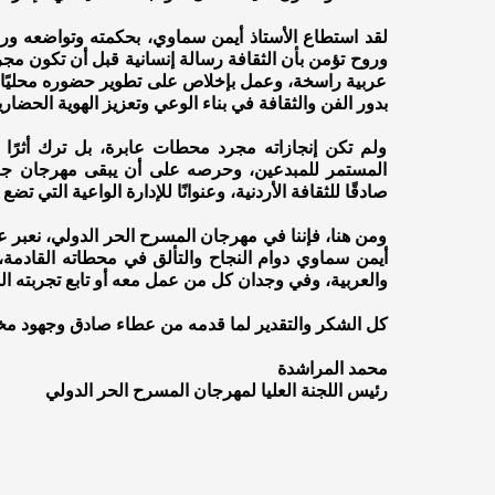
لقد استطاع الأستاذ أيمن سماوي، بحكمته وتواضعه ورؤي
وروح تؤمن بأن الثقافة رسالة إنسانية قبل أن تكون مجر
عربية راسخة، وعمل بإخلاص على تطوير حضوره محليًا ودو
بدور الفن والثقافة في بناء الوعي وتعزيز الهوية الحضاري
ولم تكن إنجازاته مجرد محطات عابرة، بل ترك أثرًا 
المستمر للمبدعين، وحرصه على أن يبقى مهرجان جرش 
صادقًا للثقافة الأردنية، وعنوانًا للإدارة الواعية التي تضع
ومن هنا، فإننا في مهرجان المسرح الحر الدولي، نعبر عن 
أيمن سماوي دوام النجاح والتألق في محطاته القادمة،
والعربية، وفي وجدان كل من عمل معه أو تابع تجربته ال
كل الشكر والتقدير لما قدمه من عطاء صادق وجهود مخلص
محمد المراشدة
رئيس اللجنة العليا لمهرجان المسرح الحر الدولي