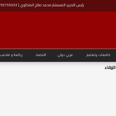
رئيس التحرير: المستشار محمد صالح الملكاوي [ 00962795755033 ]
جامعات وتعليم
عربي دولي
اقتصاد
رياضة و ملاعب
 مستقبل اليافعين والشباب"