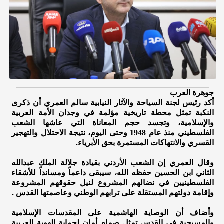
جوهرة العرب
أكد رئيس لجنة السياحة والآثار النيابية سالم العمري أن ذكرى
النكبة تمثل محطة تاريخية مؤلمة في وجدان الأمة العربية
والإسلامية، وتجسد حجم المعاناة التي عاشها الشعب
الفلسطيني منذ عام 1948 وحتى اليوم، نتيجة الاحتلال والتهجير
القسري والانتهاكات المستمرة بحق الأبرياء.
وقال العمري إن الشعب الأردني بقيادة جلالة الملك عبدالله
الثاني ابن الحسين حفظه الله، سيبقى داعماً ومسانداً للأشقاء
الفلسطينيين في نضالهم المشروع لنيل حقوقهم المشروعة
وإقامة دولتهم المستقلة على ترابهم الوطني وعاصمتها القدس .
وأضاف أن الوصاية الهاشمية على المقدسات الإسلامية
والمسيحية في القدس تمثل صمام أمان لحماية الهوية العربية