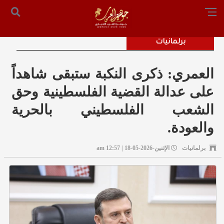
الرئيسية
من نحن
أرسل لنا
س التحرير: المستشار محمد صالح الملكاوي [ 00962795755033 ]
برلمانيات
العمري: ذكرى النكبة ستبقى شاهداً
على عدالة القضية الفلسطينية وحق
الشعب الفلسطيني بالحرية
والعودة.
برلمانيات
الإثنين-2026-05-18 | 12:57 am