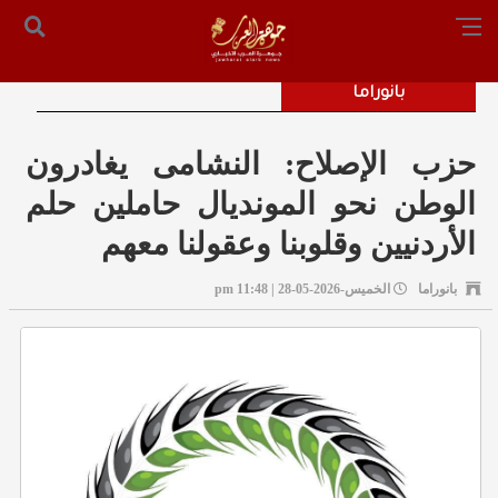
الرئيسية
من نحن
أرسل لنا
س التحرير: المستشار محمد صالح الملكاوي [ 00962795755033 ]
بانوراما
حزب الإصلاح: النشامى يغادرون
الوطن نحو المونديال حاملين حلم
الأردنيين وقلوبنا وعقولنا معهم
بانوراما
الخميس-2026-05-28 | 11:48 pm