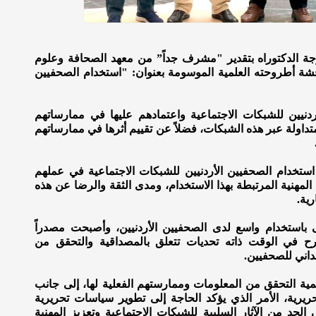
ة الدكتوراه بتقدير "مشرف جداً” من معهد الصحافة وعلوم
اقشة أطروحته العلمية الموسومة بعنوان: "استخدام الصحفيين
نيين للشبكات الاجتماعية واعتمادهم عليها في ممارساتهم
داولة عبر هذه الشبكات، فضلاً عن تقييم أثرها في ممارساتهم
ستخدام الصحفيين الأردنيين للشبكات الاجتماعية في عملهم
 المهنية المرتبطة بهذا الاستخدام، ومدى الثقة والرضا عن هذه
ية.
 باستخدام واسع لدى الصحفيين الأردنيين، وأصبحت مصدراً
رح في الوقت ذاته تحديات تتعلق بالمصداقية والتحقق من
داني للصحفيين.
ية التحقق من المعلومات وممارستهم الفعلية لها، إلى جانب
حريرية، الأمر الذي يؤكد الحاجة إلى تطوير سياسات تحريرية
لحد من الآثار السلبية للشبكات الاجتماعية وتعزيز المهنية