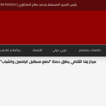
رئيس التحرير: المستشار محمد صالح الملكاوي [ 00962795755033 ]
جامعات وتعليم
عربي دولي
اقتصاد
رياضة و ملاعب
قبل اليافعين والشباب"