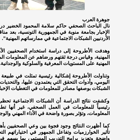
جوهرة العرب
نال الباحث الصحفي حاكم سلامة المحمود الخضير درج
الإخبار بجامعة منوبة في الجمهورية التونسية، بعد من
الأردنيين الشبكات الاجتماعية في ممارساتهم المهنية”.
وهدفت الأطروحة إلى دراسة استخدام الصحفيين الأرد
المهنية، وقياس درجة ثقتهم ورضاهم عن المعلومات المت
المهنية على المستويات المعرفية والسلوكية والوجدانية.
وتناولت الأطروحة إشكالية رئيسية تمثلت في طبيعة ا
اليومي، وأدوات التحقق التي يعتمدون عليها، والتحديات
الشبكات بوصفها مصادر للمعلومات في التغطيات الإخبار
وكشفت نتائج الدراسة أن الشبكات الاجتماعية تحظى
رئيسياً للمعلومات في العمل الصحفي، غير أنها تط
المعلومات، وتؤثر بصورة واضحة في الأداء المهني والوج
كما أظهرت النتائج وجود فجوة بين وعي الصحفيين بأهم
تأثير الخوارزميات وتفاعل الجمهور في اختياراتهم الت
واضحة وتعزيز برامج التدريب المستمر، بما يسهم في ا