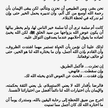
نحن بشر، ومن الطبيعي أن نحزن ونتألم، لكن يبقى الإيمان بأن
رحمة الله أوسع من كل ألم، وأن تدبيره يحمل الخير حتى وإن
لم ندركه في لحظة الابتلاء.
كانت أم سلمة ترى أن أبا سلمة خير الناس لها، ولم يخطر ببالها
أن يكون عوض الله بزواجها من سيد الخلق ﷺ، لكن الله يخبئ
لعباده ما يفوق أحلامهم عندما يصدقون التوكل عليه.
لذلك علينا أن نؤمن بأن الحياة تستمر مهما اشتدت الظروف،
وأن القادم بإذن الله أجمل، وأن ما يختاره الله لنا هو الخير، حتى
لو خالف توقعاتنا.
إن تعثرت… فأكمل الطريق.
وإن سقطت… فانهض.
وإن فقدت… فابحث عن العوض الذي يخبئه الله لك.
فالرضا بأقدار الله لا يعني الاستسلام، بل يعني الثقة بحكمته،
والإيمان بأن اختيارات الله لنا دائماً أفضل من اختياراتنا لأنفسنا.
اخرج من ضيق اللحظة إلى رحابة اليقين بالله، وستدرك يوماً أن
ما اختاره الله لك كان أجمل مما تمنيت