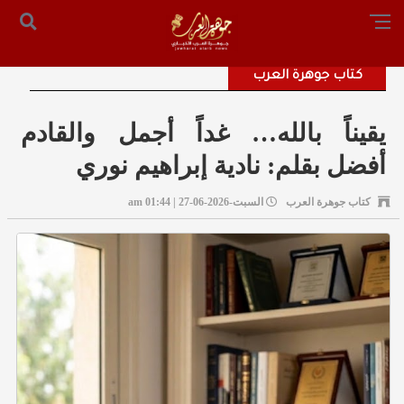
الرئيسية
من نحن
أرسل لنا
س التحرير: المستشار محمد صالح الملكاوي [ 00962795755033 ]
كتاب جوهرة العرب
يقيناً بالله… غداً أجمل والقادم
أفضل بقلم: نادية إبراهيم نوري
كتاب جوهرة العرب
السبت-2026-06-27 | 01:44 am