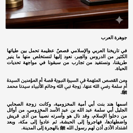
جوهرة العرب
في تاريخنا العربي والإسلامي قصصٌ عظيمة تحمل بين طياتها
الكثير من الدروس والعِبر، نعود إليها لنستخلص منها ما ينير
طريقنا، ونستفيد من تجارب من سبقونا في مواجهة تحديات
الحياة.
ومن القصص الملهمة في السيرة النبوية قصة أم المؤمنين السيدة
أم سلمة رضي الله عنها، زوجة نبي الله وخاتم الأنبياء سيدنا محمد
ﷺ.
اسمها هند بنت أبي أمية المخزومية، وكانت زوجة الصحابي
الجليل أبي سلمة عبد الله بن عبد الأسد المخزومي، من أوائل
من دخلوا الإسلام، وقد نال هو وأسرته نصيباً من أذى قريش
واضطهادها، فهاجروا إلى الحبشة، ثم عادوا إلى مكة، وبعد
اشتداد الأذى أذن لهم رسول الله ﷺ بالهجرة إلى المدينة.