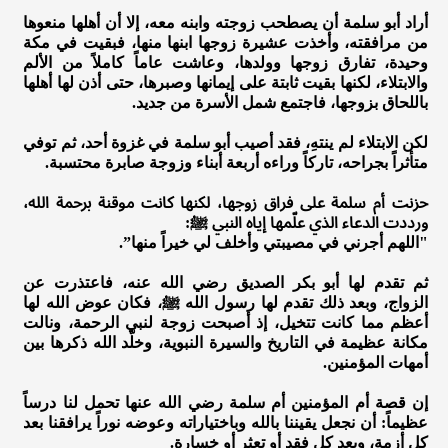
أراد أبو سلمة أن يصطحب زوجته وابنه معه، إلا أن أهلها منعوها
من مرافقته، وأخذت عشيرة زوجها ابنها منها، فبقيت في مكة
وحيدة، تفارق زوجها وولدها، وعاشت عاماً كاملاً من الألم
والابتلاء، لكنها بقيت ثابتة على إيمانها وصبرها، حتى أذن لها أهلها
باللحاق بزوجها، فاجتمع شمل الأسرة من جديد.
لكن الابتلاء لم ينتهِ، فقد أصيب أبو سلمة في غزوة أحد، ثم توفي
متأثراً بجراحه، تاركاً وراءه أربعة أبناء وزوجة صابرة محتسبة.
حزنت أم سلمة على فراق زوجها، لكنها كانت موقنة برحمة الله،
ورددت الدعاء الذي علّمها إياه النبي ﷺ:
"اللهم أجرني في مصيبتي وأخلف لي خيراً منها”.
ثم تقدم لها أبو بكر الصديق رضي الله عنه، فاعتذرت عن
الزواج، وبعد ذلك تقدم لها رسول الله ﷺ، فكان عوض الله لها
أعظم مما كانت تتخيل، إذ أصبحت زوجة لنبي الرحمة، ونالت
مكانة عظيمة في التاريخ والسيرة النبوية، وخلّد الله ذكرها بين
أمهات المؤمنين.
إن قصة أم المؤمنين أم سلمة رضي الله عنها تحمل لنا درساً
عظيماً: أن نجعل يقيننا بالله وباختياراته وعوضه نوراً يرافقنا بعد
كل أزمة، وبعد كل فقد أو تعثر أو خسارة.