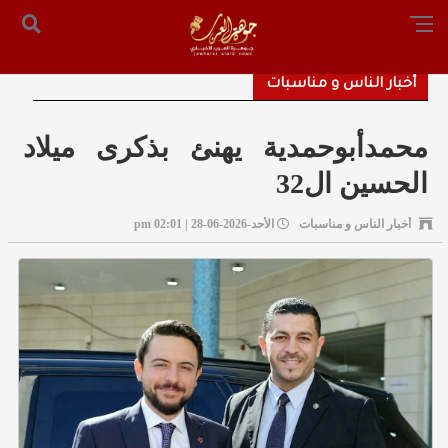
الرئيسية
من نحن
أرسل لنا
س التحرير: المستشار محمد صالح الملكاوي [ 00962795755033 ]
أخبار الناس و مناسبات
محمدأبوحمدية يهنئ بذكرى ميلاد
الحسين ال32
أخبار الناس و مناسبات
الأحد-2026-06-28 | 02:01 pm