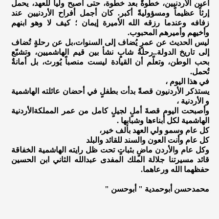
أعين الأردنيين، خطوةً بعد خطوة، حتى أصبح ولياً للعهد، يحمل
إرثاً عظيماً ومسؤوليةً أكبر. كان أجمل أفراح الأردنيين عند
زفافه وعندما رزقه الله الأميرة إيمان ؛ كيف لا وهو ابنهم
وأخيهم وأميرهم المحبوب.
ليس الحديث عن عمرٍ يُضاف إلى السنوات،بل عن رحلةٍ تُضاف
إلى تاريخ الدولة..رحلةُ شابٍ نشأ بين قيم الهاشميين، وتشبّع
بحب الوطن، وتعلّم أن القيادة ليست منصباً يُورث، بل أمانةٌ
تُحمل.
في هذا اليوم ،
يستذكر الأردنيون قصةً بدأت بطفلٍ في أحضان عائلته الهاشمية
و الأردنية ،
وأصبحت اليوم قصةَ أملٍ لجيلٍ كامل من عمر المملكةالأردنية
الهاشمية لكل أبناءها وشبابها .
كل عام وسمو ولي العهد بألف خير،
كل عام وأنت العون والسند للقائد والبلد
وكل عام والأردن ماضٍ بثباتٍ تحت ظل رايته الهاشمية الخفاقة
قائد مسيرتنا جلالة الملك المفدى عبدالله الثاني ابن الحسين
حفظهما الله ورعاهما.
محمدحسن أبوحمدية " أبوحسن "