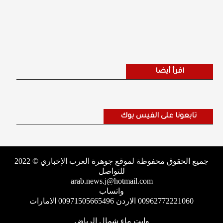
اقرأ أيضا
تابعونا على الفيس بوك
جميع الحقوق محفوظة لموقع جوهرة العرب الإخباري © 2022
للتواصل
arab.news.j@hotmail.com
واتساب
00962772221060 الاردن 00971505665496 الامارات
وايت ماء شمال الرياض