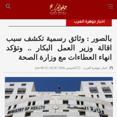
الرئيسية
من نحن
أرسل لنا
س التحرير: المستشار محمد صالح الملكاوي [ 00962795755033 ]
اخبار جوهرة العرب
بالصور : وثائق رسمية تكشف سبب
اقالة وزير العمل البكار .. وتؤكد
انهاء العطاءات مع وزارة الصحة
اخبار جوهرة العرب
الخميس-2026-07-02 | 08:52 pm