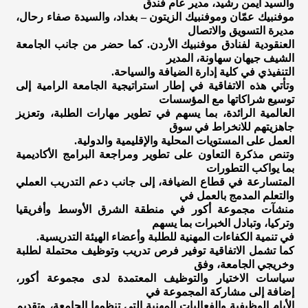
والسيد أيمن رشيد، مدير عام فندق
موفنبيك عمّان وموفنبيك الزيتون – بغداد، والسيدة صفاء رحال،
مديرة التسويق والاتصال
العنقودية لفنادق موفنبيك الأردن. كما حضر من جانب الجامعة
الشيف جيهان سهاونة، المدير
التنفيذي في كلية إدارة الضيافة والسياحة.
وتأتي هذه الاتفاقية في إطار استراتيجية الجامعة الرامية إلى
توسيع شراكاتها مع المؤسسات
العالمية الرائدة، بما يسهم في تطوير مهارات الطلبة، وتعزيز
جاهزيتهم للانخراط في سوق
العمل على المستويات المحلية والإقليمية والدولية.
وتنص مذكرة التعاون على تطوير ومراجعة البرامج الأكاديمية
بما يواكب التطورات
المتسارعة في قطاع الضيافة، إلى جانب دعم التدريب العملي
والتعلم المدمج بالعمل في
منشآت مجموعة أكور في منطقة الشرق الأوسط وأفريقيا
وتركيا، وتبادل الخبرات بما يسهم
في تنمية الكفاءات المهنية للطلبة وأعضاء الهيئة التدريسية.
كما تشمل الاتفاقية توفير فرص تدريب وتوظيف محتملة لطلبة
وخريجي الجامعة، وفق
سياسات الاختيار والتوظيف المعتمدة لدى مجموعة أكور،
إضافة إلى مشاركة المجموعة في
الأيام الوظيفية والفعاليات المهنية التي تنظمها الجامعة، وتقديم