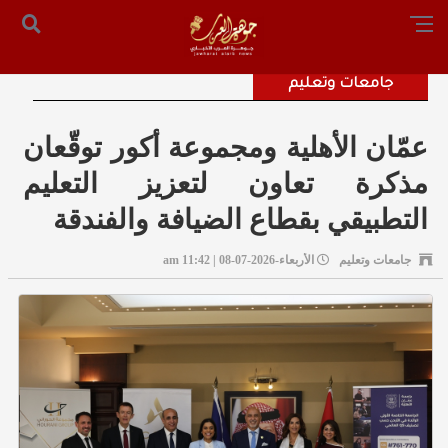
الرئيسية
من نحن
أرسل لنا
س التحرير: المستشار محمد صالح الملكاوي [ 00962795755033 ]
جامعات وتعليم
عمّان الأهلية ومجموعة أكور توقّعان
مذكرة تعاون لتعزيز التعليم
التطبيقي بقطاع الضيافة والفندقة
جامعات وتعليم
الأربعاء-2026-07-08 | 11:42 am