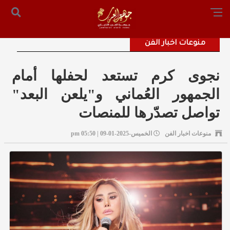
الرئيسية
من نحن
أرسل لنا
س التحرير: المستشار محمد صالح الملكاوي [ 00962795755033 ]
منوعات اخبار الفن
نجوى كرم تستعد لحفلها أمام
الجمهور العُماني و"يلعن البعد"
تواصل تصدّرها للمنصات
منوعات اخبار الفن
الخميس-2025-01-09 | 05:50 pm