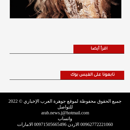
اقرأ أيضا
تابعونا على الفيس بوك
جميع الحقوق محفوظة لموقع جوهرة العرب الإخباري © 2022
للتواصل
arab.news.j@hotmail.com
واتساب
00962772221060 الاردن 00971505665496 الامارات