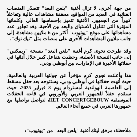
من جهة أخرى، لا تزال أغنية "يلعن البعد" تتصدّر المنصات
الغنائية في العديد من المواقع، محققة مشاهدات عالية وتفاعلاً
كبيراً من الجمهور. الأغنية تتميز بإحساسها العالي وكلماتها
المؤثرة التي تتناول الاشتياق والبعد بين الأحبة. وقد تجاوز عدد
مشاهداتها على موقع "يوتيوب" أكثر من 6 ملايين مشاهدة، إلى
جانب ملايين المشاهدات الأخرى على منصات مثل "تيك توك".
وقد طرحت نجوى كرم أغنية "يلعن البعد" بنسخة "ريمكس"
إلى جانب النسخة الأصلية، وحظيت بتفاعل كبير خلال أدائها في
حفلاتها الأخيرة في الإمارات، بين أبوظبي ودبي.
هذا وأعلنت نجوى كرم مؤخراً عن جولتها العربية والعالمية،
حيث أنهت حفلاتها في أبوظبي ودبي، وستتوجه بعد حفل مسقط
إلى العاصمة الهولندية أمستردام يوم 8 فبراير 2025، حيث
ستقدم حفلاً للجمهور العربي والأوروبي في قاعة الحفلات
الموسيقية HET CONCERTGEBOUW، لتواصل تواصلها مع
جمهورها العربي في جميع أنحاء العالم.
ملاحظة: مرفق لينك أغنية "يلعن البعد" من "يوتيوب":