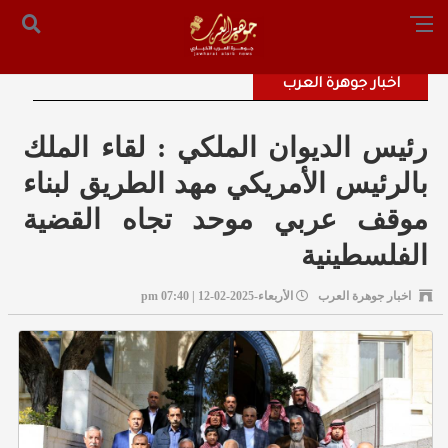
الرئيسية
من نحن
أرسل لنا
س التحرير: المستشار محمد صالح الملكاوي [ 00962795755033 ]
اخبار جوهرة العرب
رئيس الديوان الملكي : لقاء الملك
بالرئيس الأمريكي مهد الطريق لبناء
موقف عربي موحد تجاه القضية
الفلسطينية
اخبار جوهرة العرب
الأربعاء-2025-02-12 | 07:40 pm