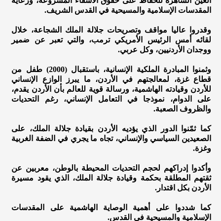
العين الساهرة للحفاظ على حقوق الاشقاء المشروعة، ورعاية
المقدسات الإسلامية والمسيحية في القدس الشريف.
وقدروا عاليا مواقف وتصريحات جلالة الملك الشجاعة، خلال
لقائه أمس الرئيس الأمريكي ترمب، والتي تعبر عن ضمير
ووجدان الأردنيين، وكل عربي.
وثمنوا المبادرة الملكية الإنسانية، باستقبال (2000) طفل من
قطاع غزة، لمعالجتهم في الأردن، ما يبرز الوازع الإنساني
للأردن وقيادته الهاشمية، ورسالة قوية للعالم بأن الأردن يقدم،
على الدوام، نموذجا في التعامل الإنساني، رغم التحديات
والظروف الصعبة.
كما ثمّنوا الدور الذي يؤديه الأردن بقيادة جلالة الملك، على
الصعيدين السياسي والإنساني، تجاه ما يجري في الضفة الغربية
وغزة.
وأكدوا إدراكهم لحجم التحديات المحيطة بالوطن، معربين عن
ثقتهم المطلقة بحكمة وقيادة جلالة الملك، الذي يقود مسيرة
الأردن بكل اقتدار.
كما شددوا على أهمية الوصاية الهاشمية على المقدسات
الإسلامية والمسيحية في القدس.