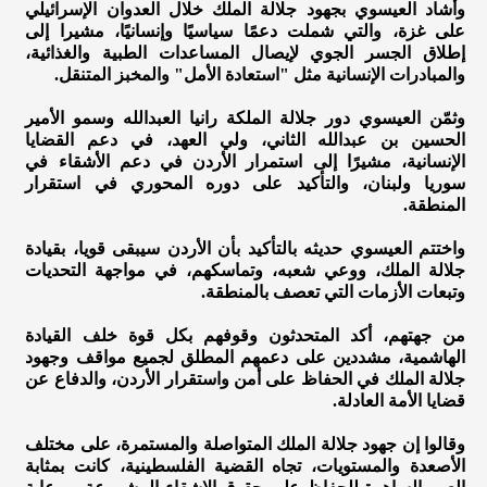
وأشاد العيسوي بجهود جلالة الملك خلال العدوان الإسرائيلي
على غزة، والتي شملت دعمًا سياسيًا وإنسانيًا، مشيرا إلى
إطلاق الجسر الجوي لإيصال المساعدات الطبية والغذائية،
والمبادرات الإنسانية مثل "استعادة الأمل" والمخبز المتنقل.
وثمّن العيسوي دور جلالة الملكة رانيا العبدالله وسمو الأمير
الحسين بن عبدالله الثاني، ولي العهد، في دعم القضايا
الإنسانية، مشيرًا إلى استمرار الأردن في دعم الأشقاء في
سوريا ولبنان، والتأكيد على دوره المحوري في استقرار
المنطقة.
واختتم العيسوي حديثه بالتأكيد بأن الأردن سيبقى قويا، بقيادة
جلالة الملك، ووعي شعبه، وتماسكهم، في مواجهة التحديات
وتبعات الأزمات التي تعصف بالمنطقة.
من جهتهم، أكد المتحدثون وقوفهم بكل قوة خلف القيادة
الهاشمية، مشددين على دعمهم المطلق لجميع مواقف وجهود
جلالة الملك في الحفاظ على أمن واستقرار الأردن، والدفاع عن
قضايا الأمة العادلة.
وقالوا إن جهود جلالة الملك المتواصلة والمستمرة، على مختلف
الأصعدة والمستويات، تجاه القضية الفلسطينية، كانت بمثابة