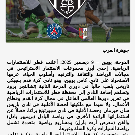
جوهرة العرب
الدوحة، يوبين – 9 ديسمبر 2025: أعلنت قطر للاستثمارات
الرياضية، إحدى أبرز مجموعات الاستثمار الاستراتيجي في
مجالات الرياضة والثقافة والترفيه وأسلوب الحياة، عزمها
الاستحواذ على نادي كاس يوبين، وهو نادي كرة قدم بلجيكي
تاريخي يلعب حالياً في دوري الدرجة الثانية (تشالنجر برو).
وتساهم إضافة النادي إلى محفظة قطر للاستثمارات الرياضية
في تعزيز دورها العالمي الفاعل في مجال كرة القدم وقطاع
الأعمال، ولا سيما مع ملكيتها لحصة الأغلبية في نادي باريس
سان جيرمان وحصة الأقلية في نادي سبورتينغ براغا، فضلاً عن
استثماراتها الرائدة الأخرى في رياضة البادل (بريميير بادل)
والفن (معرض آرت بازل) ومشاريع رياضية متعددة تشمل
رياضة السيارات وكرة السلة وغيرها.
وقد وقعت شركة قطر للاستثمارات الرياضية مذكرة تفاهم