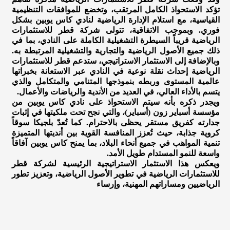
تؤكد الاستحواذ الكامل المرتقب، وتخضع للموافقات التنظيمية
القياسية، مع استلام الإدارة الرياضية لنادي كاس يوبين بشكل
فوري. وبموجب الاتفاقية، تتولى شركة قطر للاستثمارات
الرياضية قريباً السيطرة التشغيلية الكاملة على النادي، بما في
ذلك جميع الأصول الرياضية والتجارية والتشغيلية المرتبطة به.
وبالإضافة إلى الاستثمار الاستراتيجي، ستدعم قطر للاستثمارات
الرياضية إحداث نقلة نوعية في النادي عبر الاستعانة بخبراتها
عالمية المستوى وربطه بنموذجها المتنامي والمتكامل والذي
يتسم بالأداء العالي، في العديد من الأندية والرياضات والأعمال.
ويجدر ذكره بأنه سيتم الاستحواذ على نادي كاس يوبين من
مؤسسة أسباير زون (أسباير)، والتي نجح تحت ملكيتها في إثبات
جدارته كفريق مستقر يحظى بالاحترام. كما تُعدّ بلجيكا سوقاً
كروية جذابة، حيث تُعزز المنافسة القوية بين أنديتها المتميزة
تنمية المواهب في جميع أنحاء البلاد، بما يمنح كاس يوبين آفاقاً
واسعة للنمو المستدام طويل الأمد.
ويعكس هذا الاستثمار الاستراتيجية الرئيسية لشركة قطر
للاستثمارات الرياضية في تطوير الأصول الرياضية، وتعزيز تطور
الرياضيين ومساراتهم المهنية، وإرساء