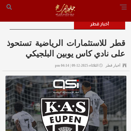
الرئيسية
من نحن
أرسل لنا
س التحرير: المستشار محمد صالح الملكاوي [ 00962795755033 ]
أخبار قطر
قطر للاستثمارات الرياضية تستحوذ
على نادي كاس يوبين البلجيكي
أخبار قطر
الثلاثاء-2025-12-09 | 04:14 pm