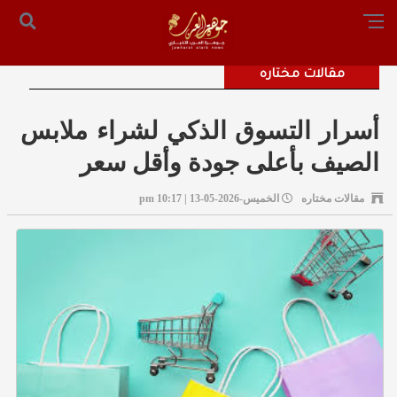
الرئيسية
من نحن
أرسل لنا
س التحرير: المستشار محمد صالح الملكاوي [ 00962795755033 ]
مقالات مختاره
أسرار التسوق الذكي لشراء ملابس
الصيف بأعلى جودة وأقل سعر
مقالات مختاره
الخميس-2026-05-13 | 10:17 pm