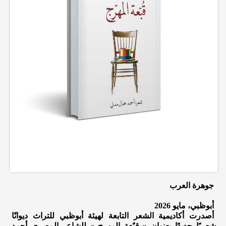
جوهرة العرب
أبوظبي، مايو 2026
أصدرت أكاديمية الشعر التابعة لهيئة أبوظبي للتراث ديوانًا
شعريًا جديدًا بعنوان « قبٌعة المهرج » للشاعر المصري أحمد