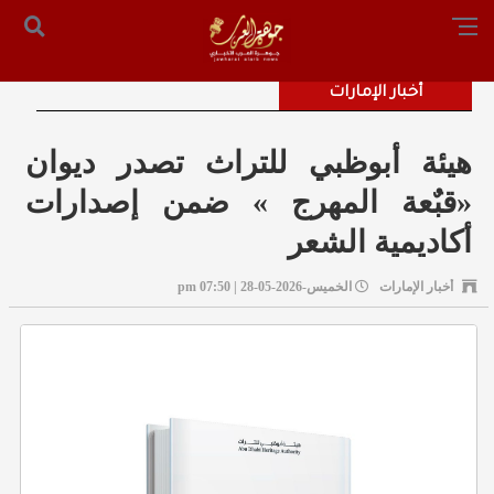
الرئيسية
من نحن
أرسل لنا
س التحرير: المستشار محمد صالح الملكاوي [ 00962795755033 ]
أخبار الإمارات
هيئة أبوظبي للتراث تصدر ديوان
«قبٌعة المهرج » ضمن إصدارات
أكاديمية الشعر
أخبار الإمارات
الخميس-2026-05-28 | 07:50 pm