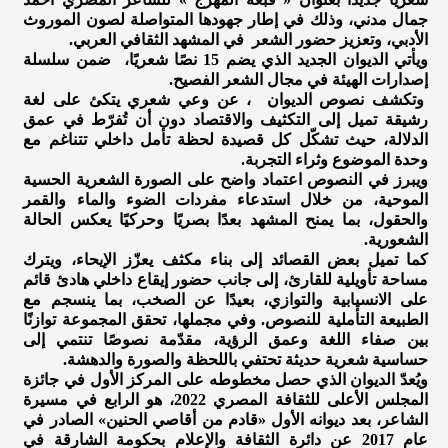
جمال مدني، وذلك في إطار جهودها المتواصلة لصون الموروث
الأدبي، وتعزيز حضور الشعر في المشهد الثقافي العربي.
ويأتي الديوان الجديد الذي يضم 15 نصًا شعريًا، ضمن سلسلة
إصدارات الهيئة في مجال الشعر الفصيح.
وتكشف نصوص الديوان ، عن وعي شعري يتكئ على لغة
رشيقة تميل إلى التكثيف والاقتصاد دون أن تُفرّط في عمق
الدلالة، حيث تشكّل كل قصيدة لحظة تأمل داخلي تتناغم مع
وحدة الموضوع وثراء التجربة.
ويبرز في النصوص اعتماد واضح على الصورة الشعرية الحسية
الموحية، من خلال استدعاء مفردات الضوء والماء والقمر
والحقول، بما يمنح المشهد بعدًا بصريًا وحركيًا يعكس الحالة
الشعورية.
كما تميل بعض القصائد إلى بناء مكثف يعزّز الإيحاء، ويترك
مساحة تأويلية للقارئ، إلى جانب حضور إيقاع داخلي هادئ قائم
على الانسيابية والتوازي، بعيدًا عن الصخب، بما ينسجم مع
الطبيعة التأملية للنصوص. وفي مجملها، تحقق المجموعة توازنًا
بين صفاء اللغة وعمق الرؤية، مقدّمة نصوصًا تنتمي إلى
حساسية شعرية حديثة تحتفي باللحظة والصورة والدهشة.
ويُعدّ الديوان الذي حصل مخطوطه على المركز الأول في جائزة
المجلس الأعلى للثقافة المصري 2022، هو الرابع في مسيرة
الشاعر، بعد ديوانه الأول «قادم من أقاصي الحنين» الصادر في
عام 2017 عن دائرة الثقافة والإعلام بحكومة الشارقة في