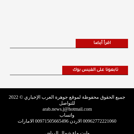
اقرأ أيضا
تابعونا على الفيس بوك
جميع الحقوق محفوظة لموقع جوهرة العرب الإخباري © 2022
للتواصل
arab.news.j@hotmail.com
واتساب
00962772221060 الاردن 00971505665496 الامارات
وايت ماء شمال الرياض