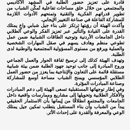
قادرة على تعزيز حضور الطلبة في المشهد الأكاديمي
والمجتمعي من خلال خلق مساحات تفاعلية تُمكّن الشباب من
تطوير قدراتهم الفكرية والتقنية وتمنحهم الأدوات اللازمة
للمشاركة الفاعلة في صناعة التغيير الإيجابي.
وأكدت الهيئة أن رؤيتها ترتكز على بناء جيل شبابي واعٍ يمتلك
القدرة على القيادة والتأثير عبر تعزيز الفكر والوعي الطلابي
داخل الجامعات الأردنية وتوجيه الطاقات الشبابية ضمن عمل
تطوعي منظم وهادف يسهم في صقل المهارات الشخصية
والعملية ويرفع من مستوى المسؤولية المجتمعية والوطنية لدى
الطلبة.
وتهدف الهيئة كذلك إلى ترسيخ ثقافة الحوار والعمل الجماعي
وروح المبادرة إلى جانب توحيد جهود الطلبة ضمن بيئة شبابية
مستقلة قائمة على التعاون والإنتاجية بما يعزز من حضور العمل
الطلابي المؤسسي ويمنح الشباب مساحة أوسع للمشاركة
وصناعة المبادرات المؤثرة.
وفي إطار توجهاتها المستقبلية تسعى الهيئة إلى دعم المبادرات
والأفكار الطلابية وتحويلها إلى مشاريع وممارسات واقعية داخل
الجامعات والمجتمع انطلاقًا من إيمانها بأن الاستثمار الحقيقي
يبدأ من الشباب وأن بناء المستقبل يتطلب تمكين جيل يمتلك
الوعي والمعرفة والقدرة على إحداث الأثر.