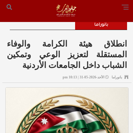
الرئيسية
من نحن
أرسل لنا
س التحرير: المستشار محمد صالح الملكاوي [ 00962795755033 ]
بانوراما
انطلاق هيئة الكرامة والوفاء
المستقلة لتعزيز الوعي وتمكين
الشباب داخل الجامعات الأردنية
بانوراما
الأحد-2026-05-31 | 10:13 pm